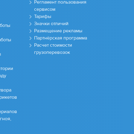
Регламент пользования
сервисом
Тарифы
Значки отличий
боты
Размещение рекламы
Партнёрская программа
аботы
Расчет стоимости
грузоперевозок
ы
итории
оду
твора
брикетов
ериалов
гноя,