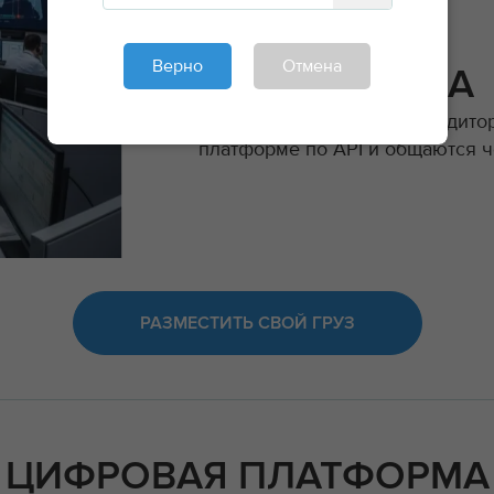
Верно
Отмена
ДЛЯ БИЗНЕСА
Крупные компании и экспедит
платформе по API и общаются 
РАЗМЕСТИТЬ СВОЙ ГРУЗ
ЦИФРОВАЯ ПЛАТФОРМА