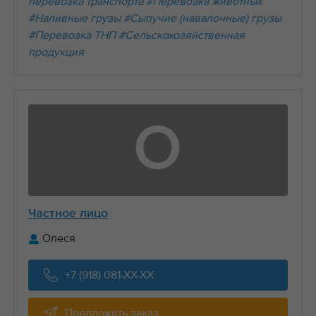
перевозка транспорта
#Перевозка животных
#Наливные грузы
#Сыпучие (навалочные) грузы
#Перевозка ТНП
#Сельскохозяйственная
продукция
О
Частное лицо
Олеся
+7 (918) 081-XX-XX
Предложить заказ