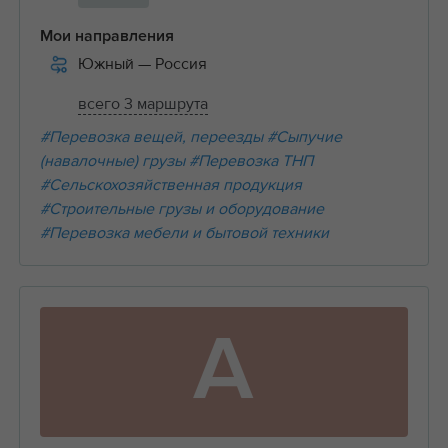
Мои направления
Южный
— Россия
всего 3 маршрута
#Перевозка вещей, переезды
#Сыпучие
(навалочные) грузы
#Перевозка ТНП
#Сельскохозяйственная продукция
#Строительные грузы и оборудование
#Перевозка мебели и бытовой техники
А