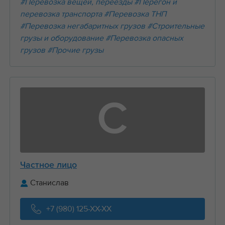
#Перевозка вещей, переезды
#Перегон и
перевозка транспорта
#Перевозка ТНП
#Перевозка негабаритных грузов
#Строительные
грузы и оборудование
#Перевозка опасных
грузов
#Прочие грузы
С
Частное лицо
Станислав
+7 (980) 125-XX-XX