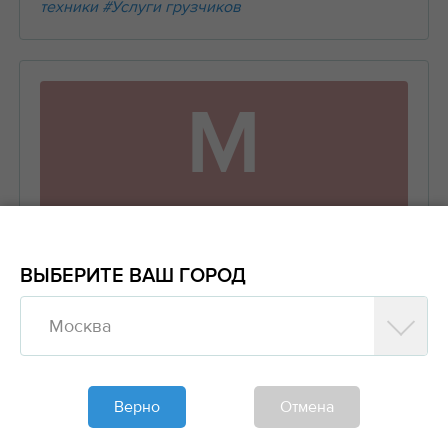
техники
#Услуги грузчиков
М
Частное лицо
Михаил
ВЫБЕРИТЕ ВАШ ГОРОД
+7 (910) 624-XX-XX
Москва
Предложить заказ
Верно
Отмена
Обновлено больше недели назад