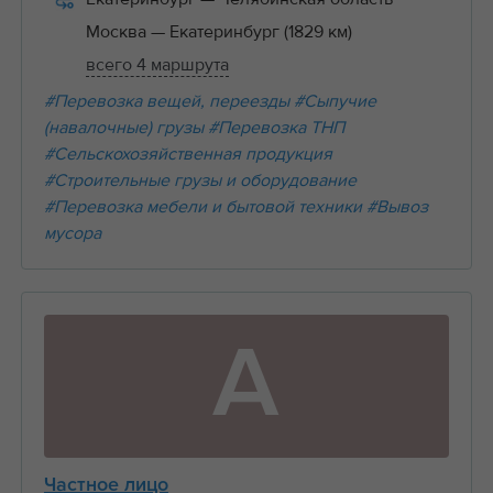
Москва
— Екатеринбург (1829 км)
всего 4 маршрута
#Перевозка вещей, переезды
#Сыпучие
(навалочные) грузы
#Перевозка ТНП
#Сельскохозяйственная продукция
#Строительные грузы и оборудование
#Перевозка мебели и бытовой техники
#Вывоз
мусора
А
Частное лицо