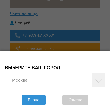
Частное лицо
Дмитрий
+7 (937) 431-XX-XX
Предложить заказ
Обновлено 2 дня назад
ВЫБЕРИТЕ ВАШ ГОРОД
Транспорт
Контейнеровоз, 16 тн, 93 м³
50₽/км
Москва
Мои направления
Москва
— Россия
Верно
Отмена
Москва
— Владивосток (9142 км)