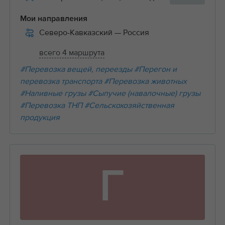
Мои направления
Северо-Кавказский
— Россия
всего 4 маршрута
#Перевозка вещей, переезды
#Перегон и
перевозка транспорта
#Перевозка животных
#Наливные грузы
#Сыпучие (навалочные) грузы
#Перевозка ТНП
#Сельскохозяйственная
продукция
Г