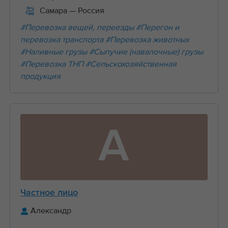
Самара
— Россия
#Перевозка вещей, переезды
#Перегон и
перевозка транспорта
#Перевозка животных
#Наливные грузы
#Сыпучие (навалочные) грузы
#Перевозка ТНП
#Сельскохозяйственная
продукция
А
Частное лицо
Александр