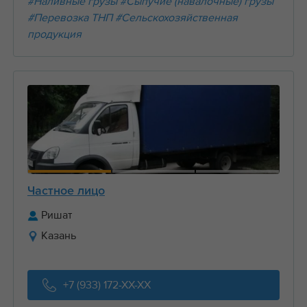
#Наливные грузы
#Сыпучие (навалочные) грузы
#Перевозка ТНП
#Сельскохозяйственная
продукция
Частное лицо
Ришат
Казань
+7 (933) 172-XX-XX