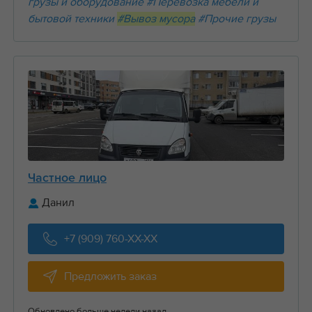
грузы и оборудование
#Перевозка мебели и
бытовой техники
#Вывоз мусора
#Прочие грузы
Частное лицо
Данил
+7 (909) 760-XX-XX
Предложить заказ
Обновлено больше недели назад