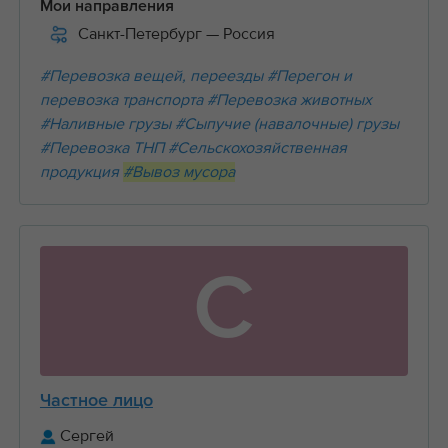
Мои направления
Санкт-Петербург
— Россия
#Перевозка вещей, переезды
#Перегон и
перевозка транспорта
#Перевозка животных
#Наливные грузы
#Сыпучие (навалочные) грузы
#Перевозка ТНП
#Сельскохозяйственная
продукция
#Вывоз мусора
С
Частное лицо
Сергей