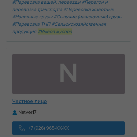
#Перевозка вещей, переезды
#Перегон и
перевозка транспорта
#Перевозка животных
#Наливные грузы
#Сыпучие (навалочные) грузы
#Перевозка ТНП
#Сельскохозяйственная
продукция
#Вывоз мусора
N
Частное лицо
Natver17
+7 (926) 965-XX-XX