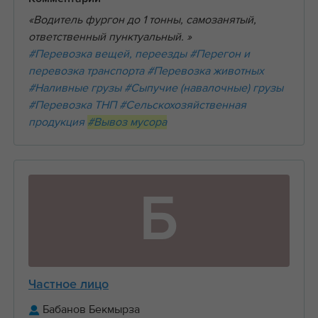
«Водитель фургон до 1 тонны, самозанятый,
ответственный пунктуальный. »
#Перевозка вещей, переезды
#Перегон и
перевозка транспорта
#Перевозка животных
#Наливные грузы
#Сыпучие (навалочные) грузы
#Перевозка ТНП
#Сельскохозяйственная
продукция
#Вывоз мусора
Б
Частное лицо
Бабанов Бекмырза