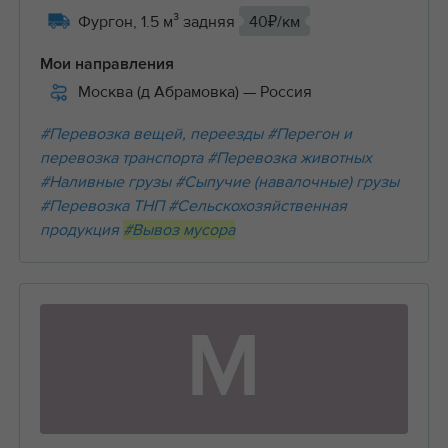
Фургон, 1.5 м³ задняя
40₽/км
Мои направления
Москва (д Абрамовка)
— Россия
#Перевозка вещей, переезды
#Перегон и
перевозка транспорта
#Перевозка животных
#Наливные грузы
#Сыпучие (навалочные) грузы
#Перевозка ТНП
#Сельскохозяйственная
продукция
#Вывоз мусора
М