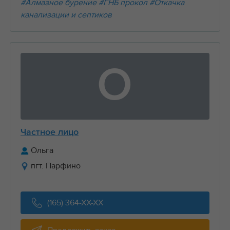
#Алмазное бурение
#ГНБ прокол
#Откачка
канализации и септиков
О
Частное лицо
Ольга
пгт. Парфино
(165) 364-XX-XX