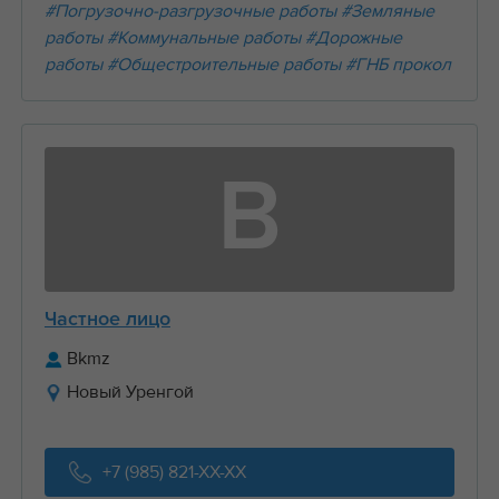
#Погрузочно-разгрузочные работы
#Земляные
работы
#Коммунальные работы
#Дорожные
работы
#Общестроительные работы
#ГНБ прокол
B
Частное лицо
Bkmz
Новый Уренгой
+7 (985) 821-XX-XX