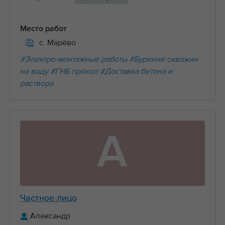
Место работ
с. Марёво
#Электро-монтажные работы
#Бурение скважин
на воду
#ГНБ прокол
#Доставка бетона и
раствора
А
Частное лицо
Александр