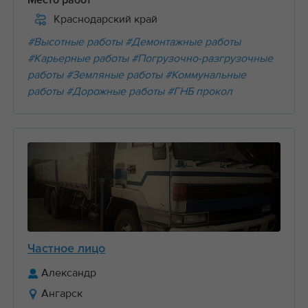
Место работ
Краснодарский край
#Высотные работы
#Демонтажные работы
#Карьерные работы
#Погрузочно-разгрузочные
работы
#Земляные работы
#Коммунальные
работы
#Дорожные работы
#ГНБ прокол
Частное лицо
Александр
Ангарск