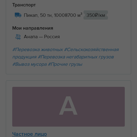
Транспорт
Пикап, 50 тн, 10008700 м³
350₽/км
Мои направления
Анапа
— Россия
#Перевозка животных
#Сельскохозяйственная
продукция
#Перевозка негабаритных грузов
#Вывоз мусора
#Прочие грузы
А
Частное лицо