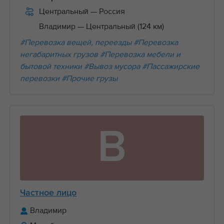
Центральный
— Россия
Владимир
— Центральный (124 км)
#Перевозка вещей, переезды
#Перевозка
негабаритных грузов
#Перевозка мебели и
бытовой техники
#Вывоз мусора
#Пассажирские
перевозки
#Прочие грузы
В
Частное лицо
Владимир