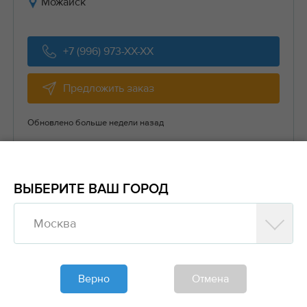
Можайск
+7 (996) 973-XX-XX
Предложить заказ
Обновлено больше недели назад
Транспорт
Пикап, 2 тн, задняя
50₽/км
ВЫБЕРИТЕ ВАШ ГОРОД
Мои направления
Можайск
— Россия
Москва
#Перевозка вещей, переезды
#Перевозка ТНП
#Перевозка негабаритных грузов
#Строительные
грузы и оборудование
#Перевозка мебели и
Верно
Отмена
бытовой техники