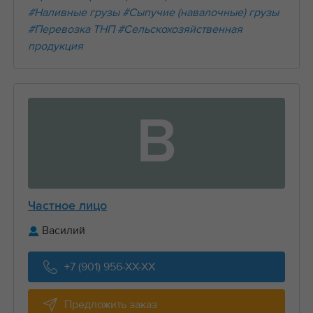
#Наливные грузы
#Сыпучие (навалочные) грузы
#Перевозка ТНП
#Сельскохозяйственная
продукция
В
Частное лицо
Василий
+7 (901) 956-XX-XX
Предложить заказ