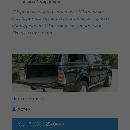
всего 3 маршрута
#Перевозка вещей, переезды
#Перевозка
негабаритных грузов
#Строительные грузы и
оборудование
#Пассажирские перевозки
#Услуги грузчиков
Частное лицо
Артем
+7 (961) 925-XX-XX