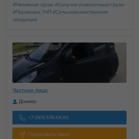
#Наливные грузы
#Сыпучие (навалочные) грузы
#Перевозка ТНП
#Сельскохозяйственная
продукция
Частное лицо
Дониёр
+7 (901) 578-XX-XX
Предложить заказ