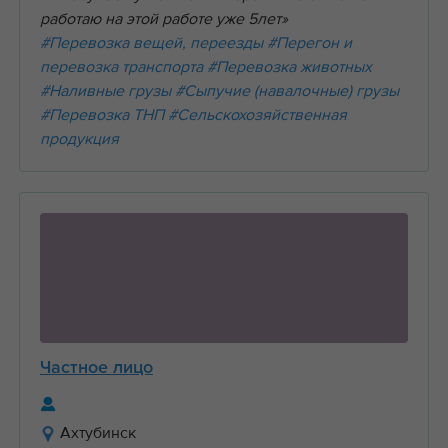
работаю на этой работе уже 5лет»
#Перевозка вещей, переезды
#Перегон и
перевозка транспорта
#Перевозка животных
#Наливные грузы
#Сыпучие (навалочные) грузы
#Перевозка ТНП
#Сельскохозяйственная
продукция
Частное лицо
Ахтубинск