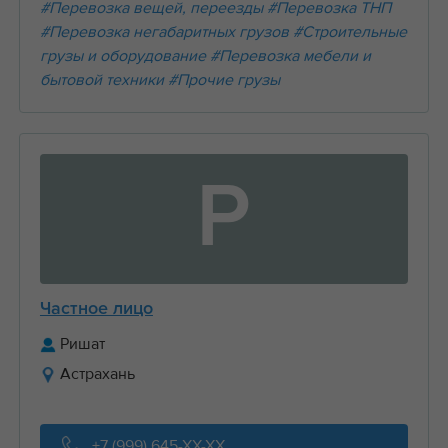
#Перевозка вещей, переезды
#Перевозка ТНП
#Перевозка негабаритных грузов
#Строительные
грузы и оборудование
#Перевозка мебели и
бытовой техники
#Прочие грузы
Р
Частное лицо
Ришат
Астрахань
+7 (999) 645-XX-XX