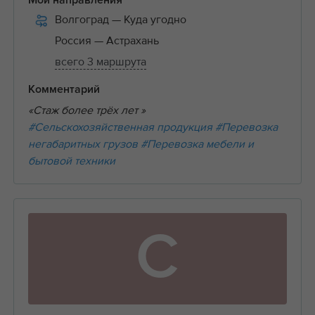
Мои направления
Волгоград
— Куда угодно
Россия
— Астрахань
всего 3 маршрута
Комментарий
«Стаж более трёх лет »
#Сельскохозяйственная продукция
#Перевозка
негабаритных грузов
#Перевозка мебели и
бытовой техники
С