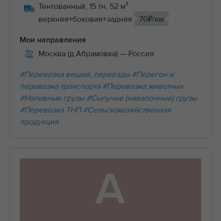
Тентованный, 15 тн, 52 м³
верхняя+боковая+задняя
70₽/км
Мои направления
Москва (д Абрамовка)
— Россия
#Перевозка вещей, переезды
#Перегон и
перевозка транспорта
#Перевозка животных
#Наливные грузы
#Сыпучие (навалочные) грузы
#Перевозка ТНП
#Сельскохозяйственная
продукция
А