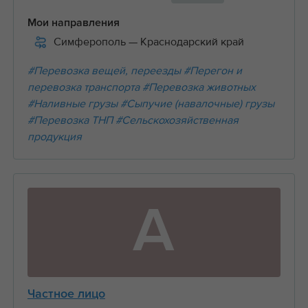
Мои направления
Симферополь
— Краснодарский край
#Перевозка вещей, переезды
#Перегон и
перевозка транспорта
#Перевозка животных
#Наливные грузы
#Сыпучие (навалочные) грузы
#Перевозка ТНП
#Сельскохозяйственная
продукция
А
Частное лицо