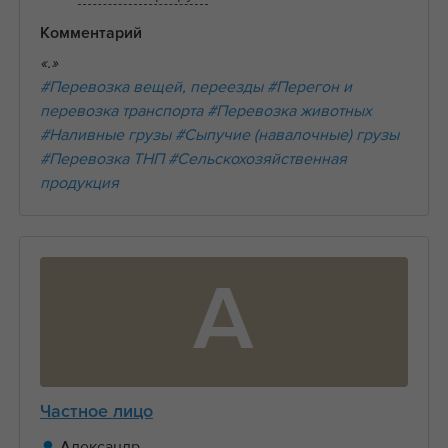
Комментарий
«.»
#Перевозка вещей, переезды
#Перегон и
перевозка транспорта
#Перевозка животных
#Наливные грузы
#Сыпучие (навалочные) грузы
#Перевозка ТНП
#Сельскохозяйственная
продукция
А
Частное лицо
Александр