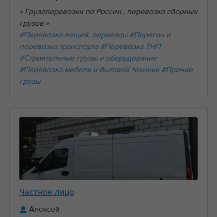
« Грузоперевозки по России , перевозка сборных
грузов »
#Перевозка вещей, переезды
#Перегон и
перевозка транспорта
#Перевозка ТНП
#Строительные грузы и оборудование
#Перевозка мебели и бытовой техники
#Прочие
грузы
Частное лицо
Алексей