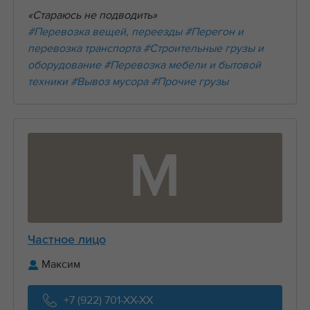
«Стараюсь не подводить»
#Перевозка вещей, переезды
#Перегон и
перевозка транспорта
#Строительные грузы и
оборудование
#Перевозка мебели и бытовой
техники
#Вывоз мусора
#Прочие грузы
М
Частное лицо
Максим
+7 (922) 701-XX-XX