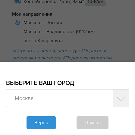
Контейнеровоз, 16 тн, 93 м³
50₽/км
Мои направления
Москва
— Россия
Москва
— Владивосток (9142 км)
всего 3 маршрута
#Перевозка вещей, переезды
#Перегон и
перевозка транспорта
#Перевозка животных
#Наливные грузы
#Сыпучие (навалочные) грузы
#Перевозка ТНП
#Сельскохозяйственная
продукция
ВЫБЕРИТЕ ВАШ ГОРОД
Москва
В
Верно
Отмена