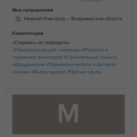
Мои направления
Нижний Новгород
— Владимирская область
Комментарий
«Стараюсь не подводить»
#Перевозка вещей, переезды
#Перегон и
перевозка транспорта
#Строительные грузы и
оборудование
#Перевозка мебели и бытовой
техники
#Вывоз мусора
#Прочие грузы
М