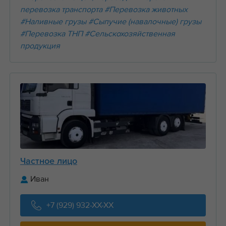
перевозка транспорта
#Перевозка животных
#Наливные грузы
#Сыпучие (навалочные) грузы
#Перевозка ТНП
#Сельскохозяйственная
продукция
Частное лицо
Иван
+7 (929) 932-XX-XX