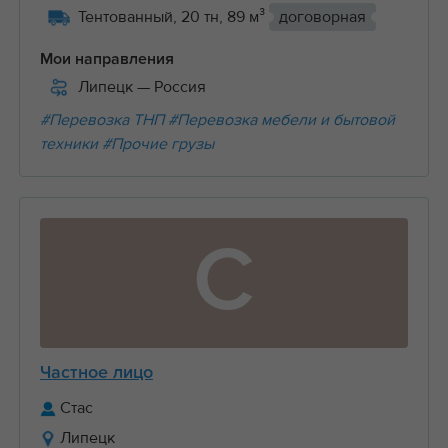
Тентованный, 20 тн, 89 м³
договорная
Мои направления
Липецк
— Россия
#Перевозка ТНП
#Перевозка мебели и бытовой
техники
#Прочие грузы
С
Частное лицо
Стас
Липецк