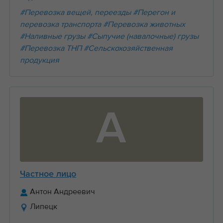
#Перевозка вещей, переезды
#Перегон и
перевозка транспорта
#Перевозка животных
#Наливные грузы
#Сыпучие (навалочные) грузы
#Перевозка ТНП
#Сельскохозяйственная
продукция
А
Частное лицо
Антон Андреевич
Липецк