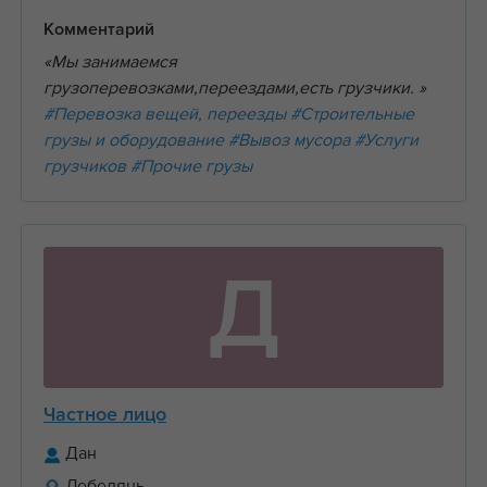
Комментарий
«Мы занимаемся
грузоперевозками,переездами,есть грузчики. »
#Перевозка вещей, переезды
#Строительные
грузы и оборудование
#Вывоз мусора
#Услуги
грузчиков
#Прочие грузы
Д
Частное лицо
Дан
Лебедянь