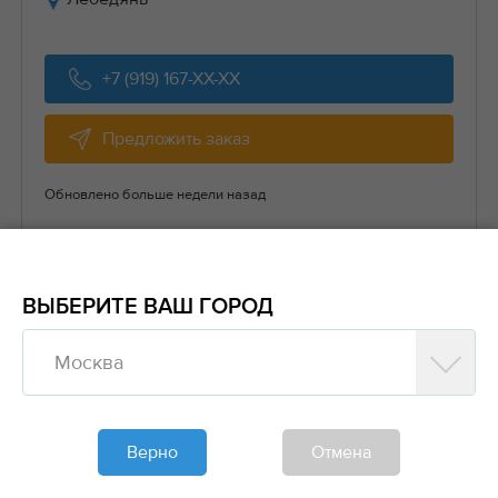
+7 (919) 167-XX-XX
Предложить заказ
Обновлено больше недели назад
ВЫБЕРИТЕ ВАШ ГОРОД
Транспорт
Газель, 1 тн, 11 м³ Грузчики задняя
Москва
договорная
Мои направления
Россия
— Лебедянский район
Верно
Отмена
Лебедянский район
— Россия