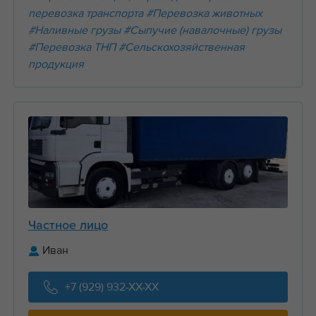
перевозка транспорта
#Перевозка животных
#Наливные грузы
#Сыпучие (навалочные) грузы
#Перевозка ТНП
#Сельскохозяйственная
продукция
Частное лицо
Иван
+7 (929) 932-XX-XX