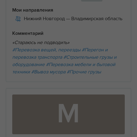
Мои направления
Нижний Новгород
— Владимирская область
Комментарий
«Стараюсь не подводить»
#Перевозка вещей, переезды
#Перегон и
перевозка транспорта
#Строительные грузы и
оборудование
#Перевозка мебели и бытовой
техники
#Вывоз мусора
#Прочие грузы
М