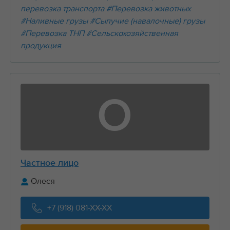
перевозка транспорта
#Перевозка животных
#Наливные грузы
#Сыпучие (навалочные) грузы
#Перевозка ТНП
#Сельскохозяйственная
продукция
О
Частное лицо
Олеся
+7 (918) 081-XX-XX