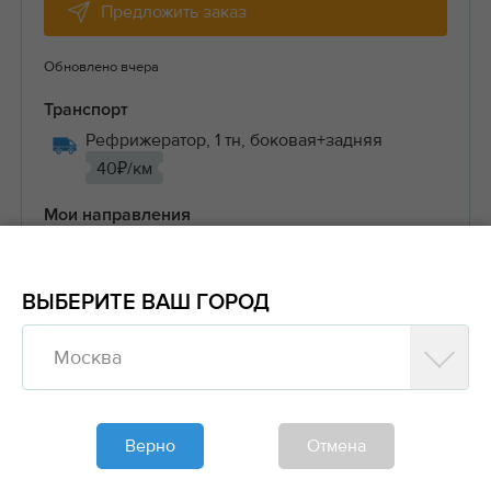
Предложить заказ
Обновлено вчера
Транспорт
Рефрижератор, 1 тн, боковая+задняя
40₽/км
Мои направления
Южный
— Россия
всего 3 маршрута
ВЫБЕРИТЕ ВАШ ГОРОД
#Перевозка ТНП
#Прочие грузы
Москва
Б
Верно
Отмена