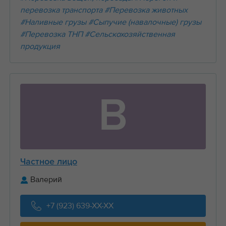
перевозка транспорта
#Перевозка животных
#Наливные грузы
#Сыпучие (навалочные) грузы
#Перевозка ТНП
#Сельскохозяйственная
продукция
В
Частное лицо
Валерий
+7 (923) 639-XX-XX