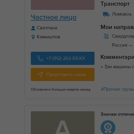
Транспорт
Ломовоз, 
Частное лицо
Мои направ
Светлана
Свердлов
Камышлов
Россия
—
Комментар
+7 (912) 262-XX-XX
« Три машины п
Предложить заказ
#Прочие груз
Обновлено больше недели назад
Значки отлич
А