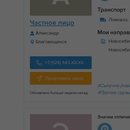
Транспорт
Ломовоз, 
Частное лицо
Мои направ
Александр
Новосиби
Благовещенск
Новосиби
+7 (924) 443-XX-XX
Предложить заказ
#Сыпучие (нав
#Прочие груз
Обновлено больше недели назад
Значки отлич