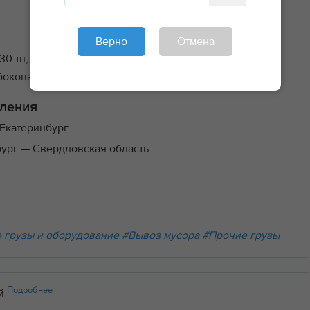
Верно
Отмена
30 тн, 30 м³ Грейфер Манипулятор
боковая+задняя
9000₽/км
ления
Екатеринбург
бург
— Свердловская область
 грузы и оборудование
#Вывоз мусора
#Прочие грузы
Подробнее
ий