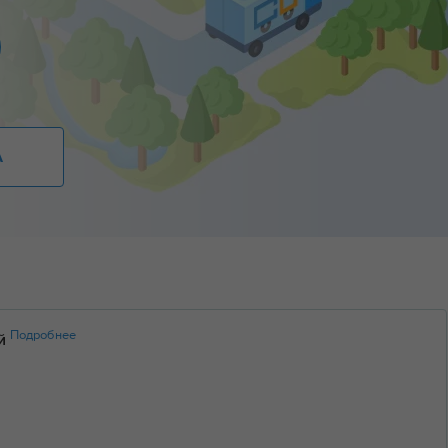
А
Подробнее
ий