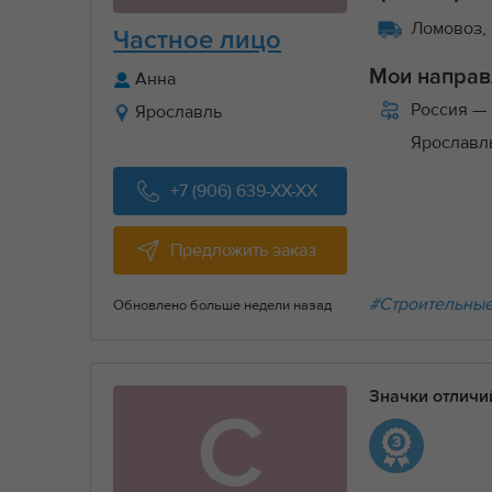
Ломовоз, 
Частное лицо
Мои направ
Анна
Россия
— 
Ярославль
Ярослав
+7 (906) 639-XX-XX
Предложить заказ
#Строительные
Обновлено больше недели назад
Значки отлич
С