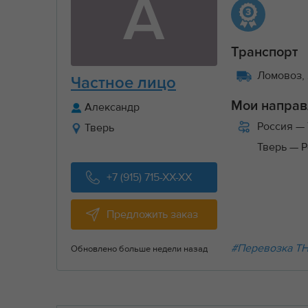
А
Транспорт
Ломовоз, 
Частное лицо
Мои направ
Александр
Россия
— 
Тверь
Тверь
— Р
+7 (915) 715-XX-XX
Предложить заказ
#Перевозка Т
Обновлено больше недели назад