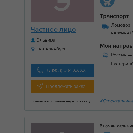
Э
Транспорт
Ломовоз, 
Частное лицо
верхняя+
Эльвира
Мои направ
Екатеринбург
Россия
— 
Екатерин
+7 (953) 604-XX-XX
Предложить заказ
#Строительные
Обновлено больше недели назад
Значки отлич