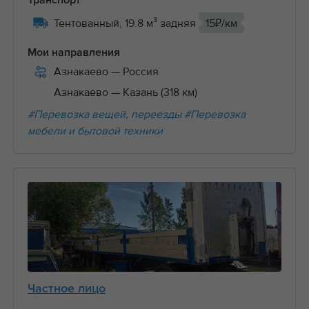
Транспорт
Тентованный, 19.8 м³ задняя
15₽/км
Мои направления
Азнакаево
— Россия
Азнакаево
— Казань (318 км)
#Перевозка вещей, переезды
#Перевозка
мебели и бытовой техники
Частное лицо