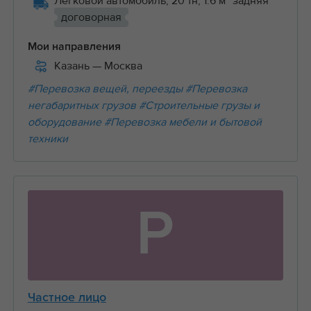
Легковой автомобиль, 20 тн, 1.6 м³ задняя
договорная
Мои направления
Казань
— Москва
#Перевозка вещей, переезды
#Перевозка
негабаритных грузов
#Строительные грузы и
оборудование
#Перевозка мебели и бытовой
техники
Р
Частное лицо