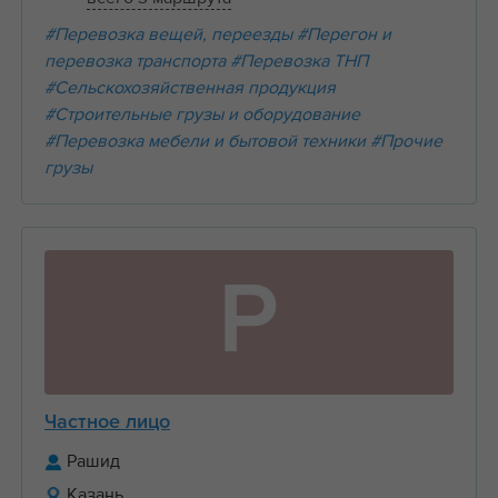
#Перевозка вещей, переезды
#Перегон и
перевозка транспорта
#Перевозка ТНП
#Сельскохозяйственная продукция
#Строительные грузы и оборудование
#Перевозка мебели и бытовой техники
#Прочие
грузы
Р
Частное лицо
Рашид
Казань