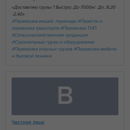
«Доставляю грузы ? Быстро; До 7000кг. Дл, 8,20
-2,40»
#Перевозка вещей, переезды
#Перегон и
перевозка транспорта
#Перевозка ТНП
#Сельскохозяйственная продукция
#Строительные грузы и оборудование
#Перевозка опасных грузов
#Перевозка мебели
и бытовой техники
В
Частное лицо