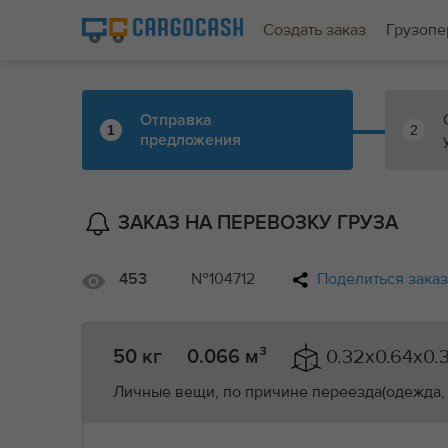
Создать заказ
Грузопе
Отправка
1
2
предложения
ЗАКАЗ НА ПЕРЕВОЗКУ ГРУЗА
№104712
Поделиться зака
453
0.32x0.64x0.
50 кг
0.066 м³
Личные вещи, по причине переезда(одежда, 