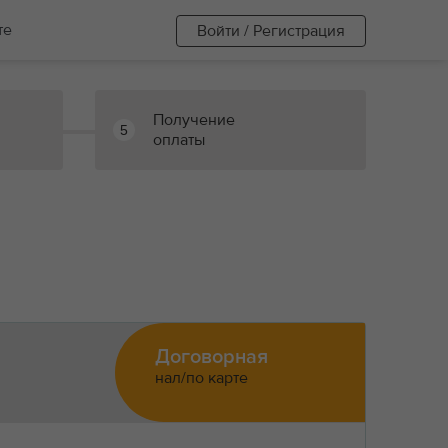
те
Войти / Регистрация
Получение
5
оплаты
Договорная
нал/по карте