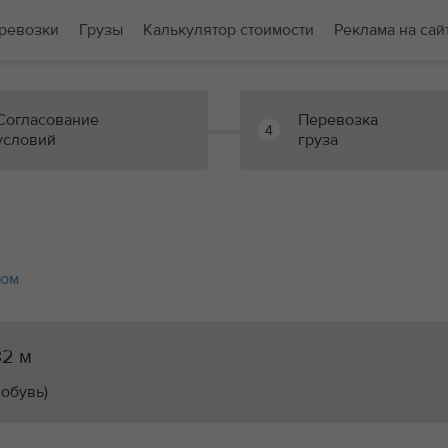
ревозки
Грузы
Калькулятор стоимости
Реклама на сай
Согласование
Перевозка
4
условий
груза
зом
32 м
обувь)