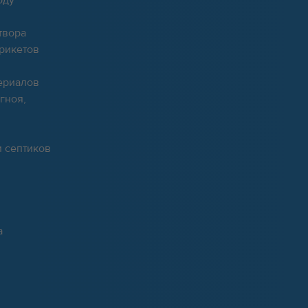
твора
брикетов
ериалов
гноя,
и септиков
а