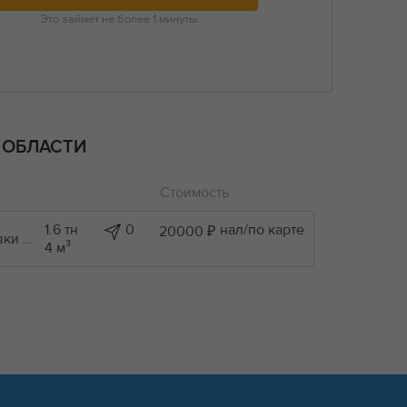
Это займет не более 1 минуты.
 ОБЛАСТИ
Стоимость
1.6 тн
0
нал/по карте
20000 ₽
Строительные грузы / Доставки пачками, габарит пачки 30х30х300см. Нужен формат попутный груз. Оплата желательно по б/н без НДС
4 м³