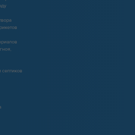
оду
твора
брикетов
ериалов
гноя,
и септиков
а