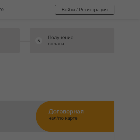
те
Войти / Регистрация
Получение
5
оплаты
Договорная
нал/по карте