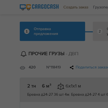
Создать заказ
Грузопе
Отправка
1
2
предложения
- ДВП
ПРОЧИЕ ГРУЗЫ
№118419
Поделиться заказ
420
6x1x1 м
2 тн
6 м³
Бревна д24-27 36 шт 4м. Бревна д24-27 4 шт 