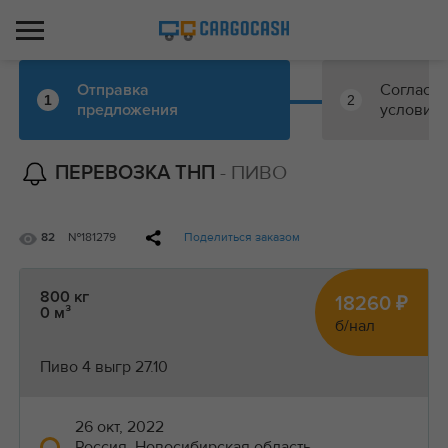
Согласо
Отправка
1
2
условий
предложения
- ПИВО
ПЕРЕВОЗКА ТНП
№181279
Поделиться заказом
82
800 кг
18260 ₽
0 м³
б/нал
Пиво 4 выгр 27.10
26 окт, 2022
Россия, Новосибирская область,