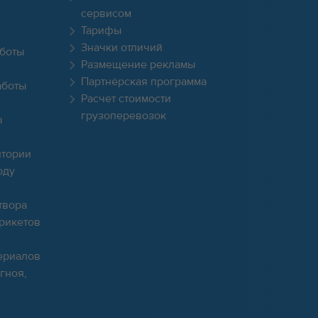
сервисом
Тарифы
Значки отличий
боты
Размещение рекламы
Партнёрская программа
аботы
Расчет стоимости
грузоперевозок
ы
итории
оду
твора
брикетов
ериалов
гноя,