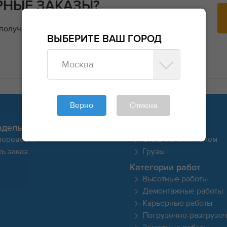
РНЫЕ ЗАКАЗЫ?
 получайте заявки напрямую от заказчиков и
ВЫБЕРИТЕ ВАШ ГОРОД
Москва
Верно
Отмена
адельцу
Для исполнителя
перевозки
Стать исполнителем
ь заказ
Грузы
Категории работ
Высотные работы
Демонтажные работы
Карьерные работы
Погрузочно-разгрузо