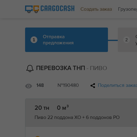
Создать заказ
Грузопе
Отправка
1
2
предложения
- ПИВО
ПЕРЕВОЗКА ТНП
№190480
Поделиться зака
148
20 тн
0 м³
Пиво 22 поддона ХО + 6 поддонов РО