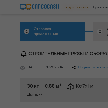
Создать заказ
Грузопе
Отправка
1
2
предложения
СТРОИТЕЛЬНЫЕ ГРУЗЫ И ОБОРУ
№202584
Поделиться зака
145
18x7x1 м
30 кг
0.88 м³
Дмитрий