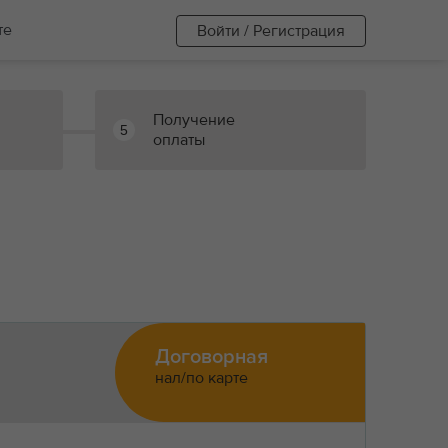
те
Войти / Регистрация
Получение
5
оплаты
Договорная
нал/по карте