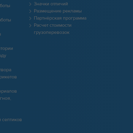
Значки отличий
боты
Размещение рекламы
Партнёрская программа
аботы
Расчет стоимости
грузоперевозок
ы
итории
оду
твора
брикетов
ериалов
гноя,
и септиков