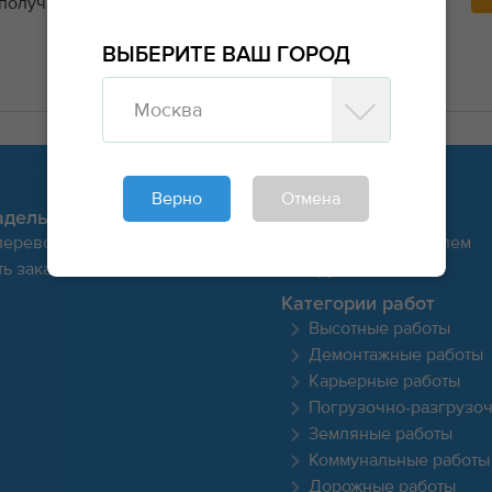
 получайте заявки напрямую от заказчиков и
ВЫБЕРИТЕ ВАШ ГОРОД
Москва
Верно
Отмена
адельцу
Для исполнителя
перевозки
Стать исполнителем
ь заказ
Грузы
Категории работ
Высотные работы
Демонтажные работы
Карьерные работы
Погрузочно-разгрузо
Земляные работы
Коммунальные работы
Дорожные работы