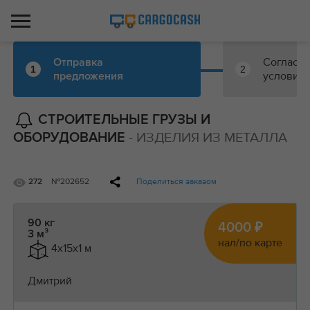
Согласо
Отправка
1
2
условий
предложения
СТРОИТЕЛЬНЫЕ ГРУЗЫ И
- ИЗДЕЛИЯ ИЗ МЕТАЛЛА
ОБОРУДОВАНИЕ
№202652
Поделиться заказом
272
90 кг
4000 ₽
3 м³
нал/по карте
4x15x1 м
Дмитрий