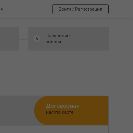
те
Войти / Регистрация
Получение
5
оплаты
Договорная
нал/по карте