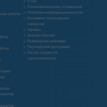
О нас
Пользовательское соглашение
Политика конфиденциальности
чные работы
Регламент пользования
сервисом
Тарифы
Значки отличий
боты
Размещение рекламы
Партнёрская программа
аботы
Расчет стоимости
грузоперевозок
ы
итории
оду
твора
брикетов
ериалов