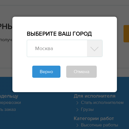
РНЫЕ ЗАКАЗЫ?
ВЫБЕРИТЕ ВАШ ГОРОД
 получайте заявки напрямую от заказчиков и
Москва
Верно
Отмена
адельцу
Для исполнителя
перевозки
Стать исполнителем
ь заказ
Грузы
Категории работ
Высотные работы