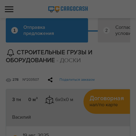
Согласо
Отправка
1
2
условий
предложения
СТРОИТЕЛЬНЫЕ ГРУЗЫ И
- ДОСКИ
ОБОРУДОВАНИЕ
№203507
Поделиться заказом
278
Договорная
6x0x0 м
3 тн
0 м³
нал/по карте
Василий
19 авг, 2025