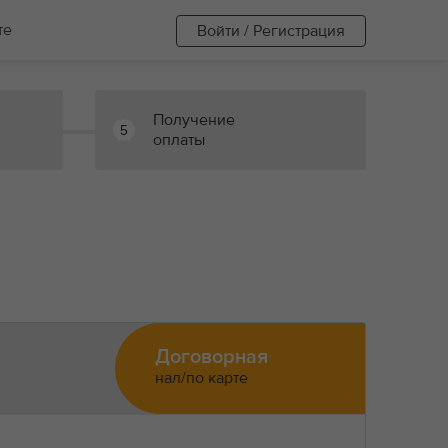
те
Войти / Регистрация
Получение
5
оплаты
Договорная
нал/по карте