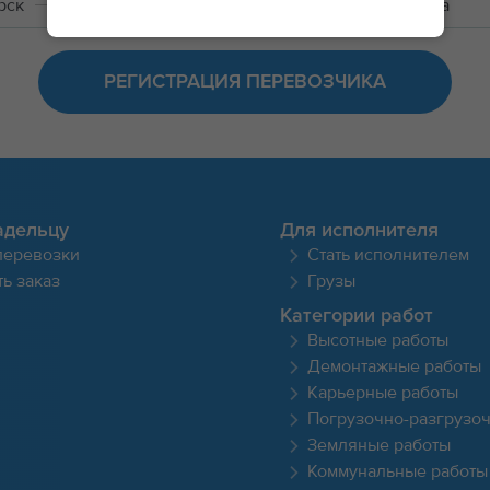
рск
Санкт-Петербург
Мебель/техника / Ольга
РЕГИСТРАЦИЯ ПЕРЕВОЗЧИКА
адельцу
Для исполнителя
перевозки
Стать исполнителем
ь заказ
Грузы
Категории работ
Высотные работы
Демонтажные работы
Карьерные работы
Погрузочно-разгрузо
Земляные работы
Коммунальные работы