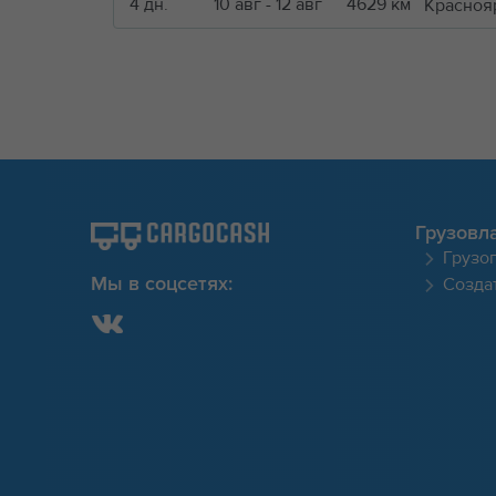
4 дн.
10 авг - 12 авг
4629 км
Красноя
Грузовл
Грузо
Создат
Мы в соцсетях: