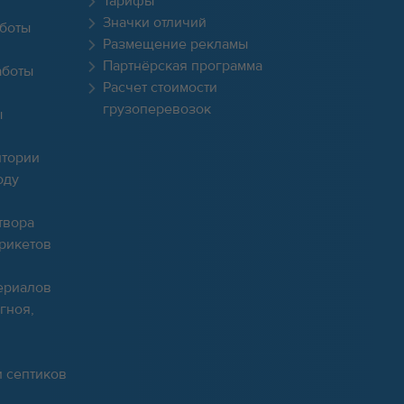
Тарифы
Значки отличий
боты
Размещение рекламы
Партнёрская программа
аботы
Расчет стоимости
грузоперевозок
ы
итории
оду
твора
брикетов
ериалов
гноя,
и септиков