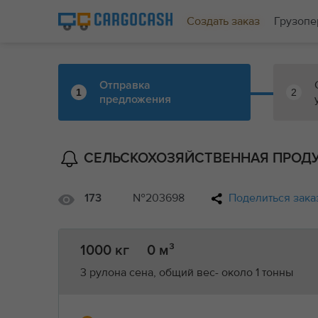
Создать заказ
Грузопе
Отправка
1
2
предложения
СЕЛЬСКОХОЗЯЙСТВЕННАЯ ПРОД
№203698
Поделиться зака
173
1000 кг
0 м³
3 рулона сена, общий вес- около 1 тонны