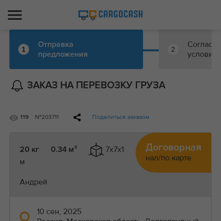
Согласо
Отправка
1
2
условий
предложения
ЗАКАЗ НА ПЕРЕВОЗКУ ГРУЗА
№203711
Поделиться заказом
119
Договорная
7x7x1
20 кг
0.34 м³
нал/по карте
м
Андрей
10 сен, 2025