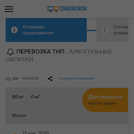
Согласо
Отправка
1
2
условий
предложения
- АЛКОГОЛЬНЫЕ
ПЕРЕВОЗКА ТНП
НАПИТКИ
№204038
Поделиться заказом
200
Договорная
80 кг
0 м³
нал/по карте
Мария
17 ноя, 2025