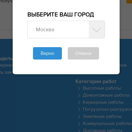
 получайте заявки напрямую от заказчиков и
ВЫБЕРИТЕ ВАШ ГОРОД
Москва
Верно
Отмена
адельцу
Для исполнителя
перевозки
Стать исполнителем
ь заказ
Грузы
Категории работ
Высотные работы
Демонтажные работы
Карьерные работы
Погрузочно-разгрузо
Земляные работы
Коммунальные работы
Дорожные работы