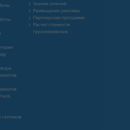
Значки отличий
боты
Размещение рекламы
Партнёрская программа
аботы
Расчет стоимости
грузоперевозок
ы
итории
оду
твора
брикетов
ериалов
гноя,
и септиков