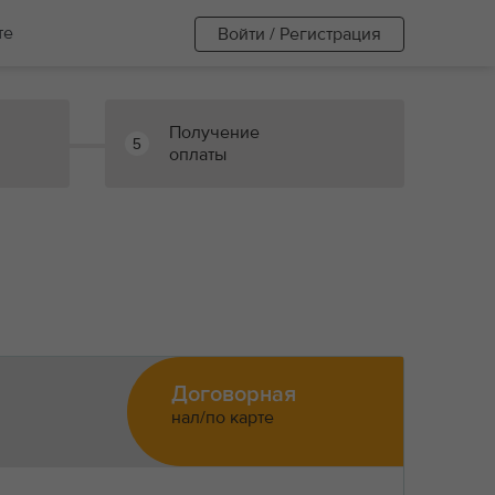
те
Войти / Регистрация
Получение
5
оплаты
Договорная
нал/по карте