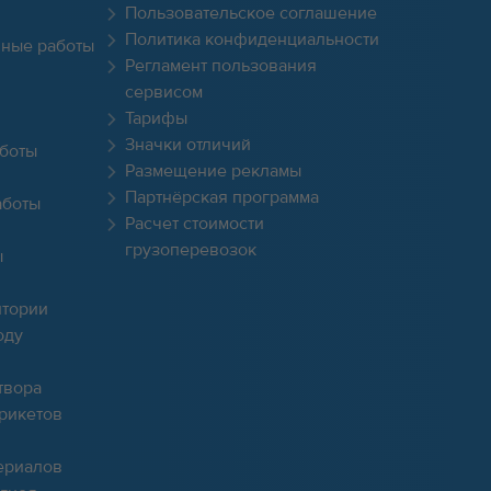
Пользовательское соглашение
Политика конфиденциальности
чные работы
Регламент пользования
сервисом
Тарифы
Значки отличий
боты
Размещение рекламы
Партнёрская программа
аботы
Расчет стоимости
грузоперевозок
ы
итории
оду
твора
брикетов
ериалов