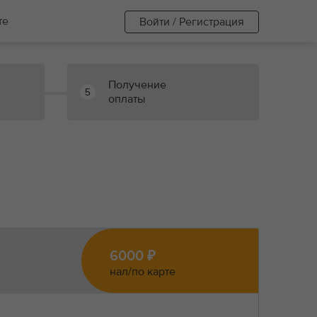
те
Войти / Регистрация
Получение
5
оплаты
6000 ₽
нал/по карте