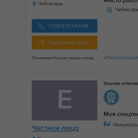
Место рабо
Чебоксары
Чебоксар
+7 (967) 473-XX-XX
Предложить заказ
#Погрузочно-р
Обновлено больше недели назад
Значки отлич
Е
Моя спецте
Эвакуаторы
Частное лицо