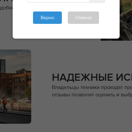
добное управление заказами.
Верно
Отмена
НАДЕЖНЫЕ ИС
Владельцы техники проходят пр
отзывы позволят оценить и выб