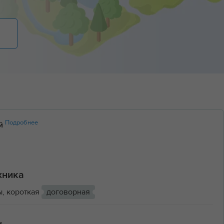
Подробнее
ий
хника
ы, короткая
договорная