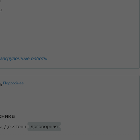
т
ы
азгрузочные работы
Подробнее
ий
хника
, До 3 тонн
договорная