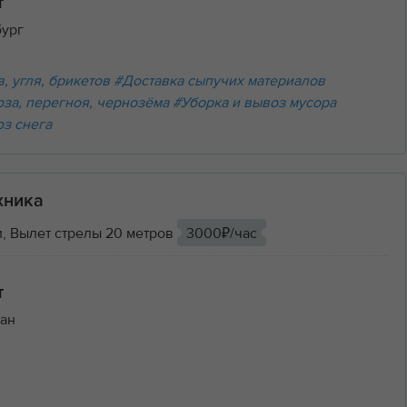
т
бург
, угля, брикетов
#Доставка сыпучих материалов
оза, перегноя, чернозёма
#Уборка и вывоз мусора
оз снега
хника
, Вылет стрелы 20 метров
3000₽/час
т
ан