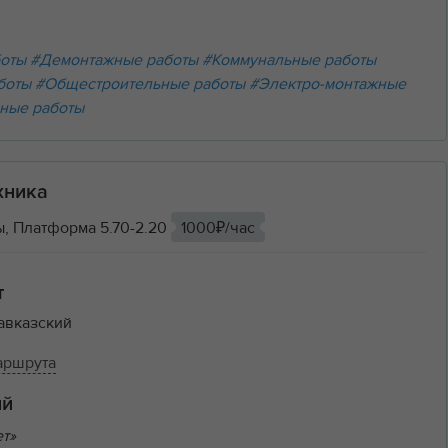
боты
#Демонтажные работы
#Коммунальные работы
боты
#Общестроительные работы
#Электро-монтажные
ные работы
хника
, Платформа 5.70-2.20
1000₽/час
т
авказский
аршрута
ий
ет»