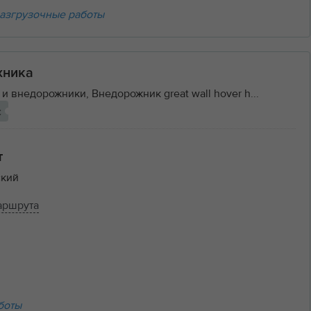
азгрузочные работы
хника
и внедорожники, Внедорожник great wall hover h...
с
т
кий
аршрута
боты