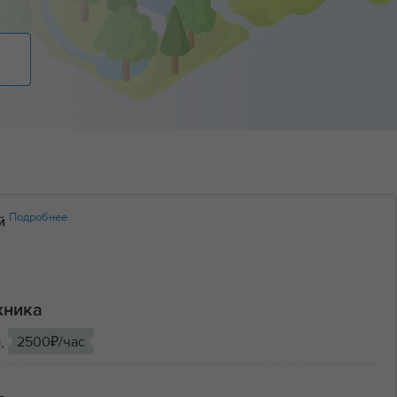
Подробнее
ий
хника
ы,
2500₽/час