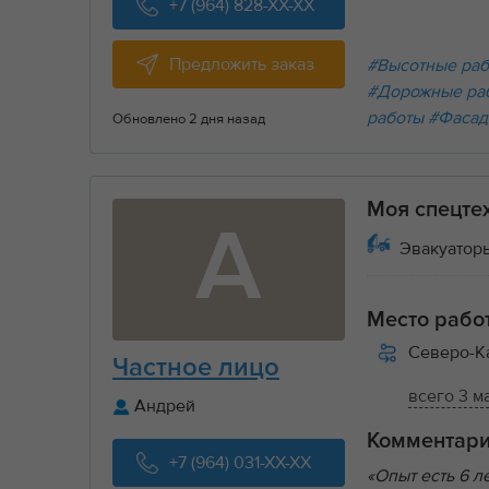
+7 (964) 828-XX-XX
Предложить заказ
#Высотные ра
#Дорожные ра
работы
#Фасад
Обновлено 2 дня назад
Моя спецте
А
Эвакуаторы
Место рабо
Северо-К
Частное лицо
всего 3 м
Андрей
Комментар
+7 (964) 031-XX-XX
«Опыт есть 6 л