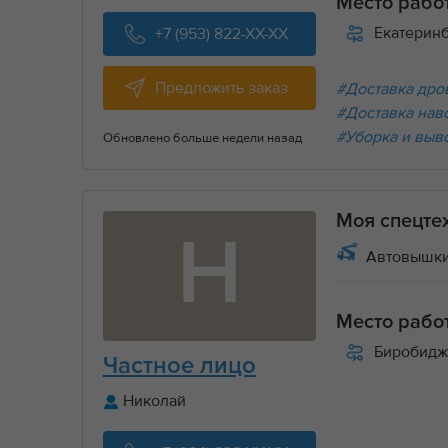
Место рабо
Екатерин
+7 (953) 822-XX-XX
Предложить заказ
#Доставка дров
#Доставка нав
#Уборка и выв
Обновлено больше недели назад
Моя спецте
Н
Автовышки
Место рабо
Биробидж
Частное лицо
Николай