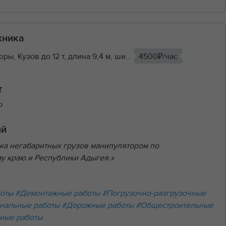
хника
ы, Кузов до 12 т, длина 9,4 м, ши...
4500₽/час
т
р
ий
ка негабаритных грузов манипулятором по
у краю и Республики Адыгея.»
боты
#Демонтажные работы
#Погрузочно-разгрузочные
нальные работы
#Дорожные работы
#Общестроительные
ные работы