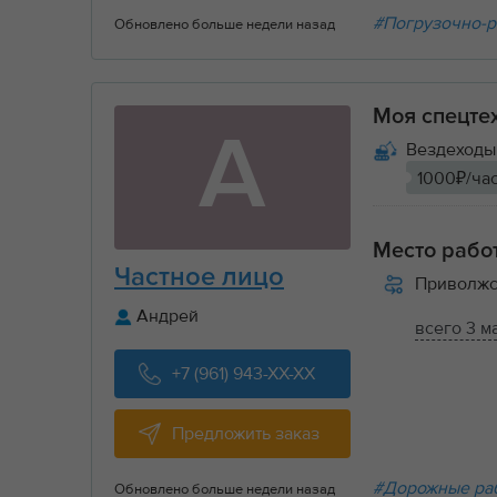
#Погрузочно-р
Обновлено больше недели назад
Моя спецте
А
Вездеходы 
1000₽/ча
Место рабо
Частное лицо
Приволжс
Андрей
всего 3 м
+7 (961) 943-XX-XX
Предложить заказ
#Дорожные ра
Обновлено больше недели назад