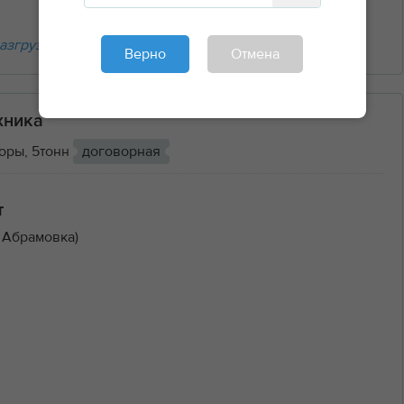
азгрузочные работы
Верно
Отмена
хника
оры, 5тонн
договорная
т
 Абрамовка)