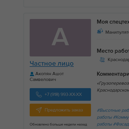
Моя спецте
А
Манипулятор
Место рабо
Краснода
Частное лицо
Акопян Ашот
Комментар
Самвелович
«Грузоперевоз
Краснодарском
+7 (918) 993-XX-XX
Предложить заказ
#Высотные ра
работы
#Комму
работы
#Фасад
Обновлено больше недели назад