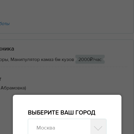
боты
хника
оры, Манипулятор камаз 6м кузов
2000₽/час
т
 Абрамовка)
ВЫБЕРИТЕ ВАШ ГОРОД
Москва