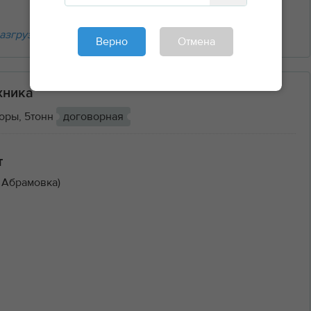
азгрузочные работы
Верно
Отмена
хника
оры, 5тонн
договорная
т
 Абрамовка)