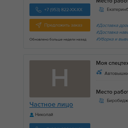
Место рабо
Екатерин
+7 (953) 822-XX-XX
Предложить заказ
#Доставка дров
#Доставка нав
#Уборка и выв
Обновлено больше недели назад
Моя спецте
Н
Автовышки
Место рабо
Биробидж
Частное лицо
Николай