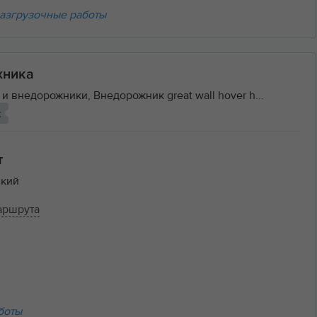
азгрузочные работы
хника
и внедорожники, Внедорожник great wall hover h...
с
т
кий
аршрута
боты