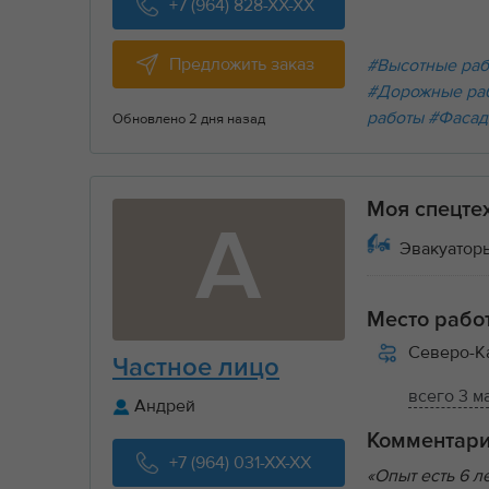
+7 (964) 828-XX-XX
Предложить заказ
#Высотные ра
#Дорожные ра
работы
#Фасад
Обновлено 2 дня назад
Моя спецте
А
Эвакуаторы
Место рабо
Северо-К
Частное лицо
всего 3 м
Андрей
Комментар
+7 (964) 031-XX-XX
«Опыт есть 6 л