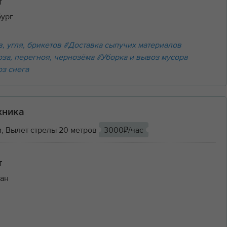
т
бург
, угля, брикетов
#Доставка сыпучих материалов
оза, перегноя, чернозёма
#Уборка и вывоз мусора
оз снега
хника
, Вылет стрелы 20 метров
3000₽/час
т
ан