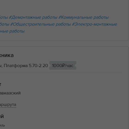
боты
#Демонтажные работы
#Коммунальные работы
боты
#Общестроительные работы
#Электро-монтажные
ные работы
хника
, Платформа 5.70-2.20
1000₽/час
т
авказский
аршрута
ий
ет»