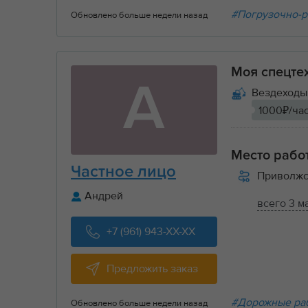
#Погрузочно-р
Обновлено больше недели назад
Моя спецте
А
Вездеходы 
1000₽/ча
Место рабо
Частное лицо
Приволжс
Андрей
всего 3 м
+7 (961) 943-XX-XX
Предложить заказ
#Дорожные ра
Обновлено больше недели назад