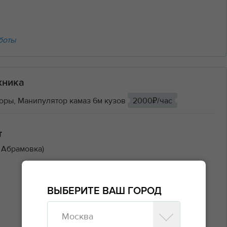
боты
хника
оры, Манипулятор камаз 6м кузов
2000₽/час
т
 Абрамовка)
ВЫБЕРИТЕ ВАШ ГОРОД
Москва