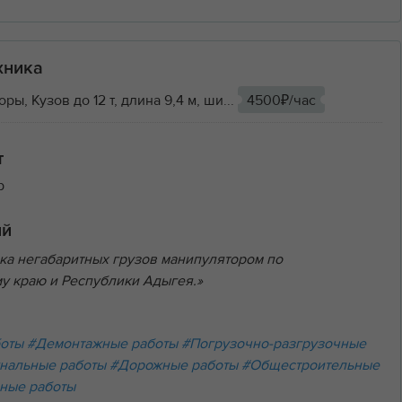
хника
ы, Кузов до 12 т, длина 9,4 м, ши...
4500₽/час
т
р
ий
ка негабаритных грузов манипулятором по
у краю и Республики Адыгея.»
боты
#Демонтажные работы
#Погрузочно-разгрузочные
нальные работы
#Дорожные работы
#Общестроительные
ные работы