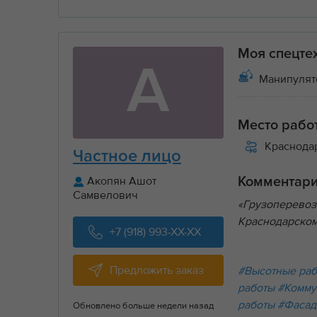
Моя спецте
А
Манипулятор
Место рабо
Краснода
Частное лицо
Акопян Ашот
Комментар
Самвелович
«Грузоперевоз
Краснодарском
+7 (918) 993-XX-XX
Предложить заказ
#Высотные ра
работы
#Комму
работы
#Фасад
Обновлено больше недели назад