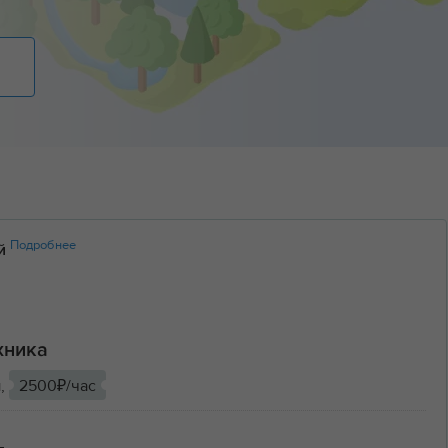
Подробнее
ий
хника
ы,
2500₽/час