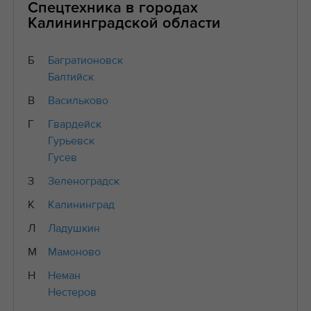
Спецтехника в городах
Калининградской области
Б
Багратионовск
Балтийск
В
Васильково
Г
Гвардейск
Гурьевск
Гусев
З
Зеленоградск
К
Калининград
Л
Ладушкин
М
Мамоново
Н
Неман
Нестеров