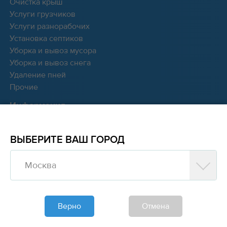
Очистка крыш
Услуги грузчиков
Услуги разнорабочих
Установка септиков
Уборка и вывоз мусора
Уборка и вывоз снега
Удаление пней
Прочие
Информация
Полезные статьи
Ответы на частозадаваемые вопросы
ВЫБЕРИТЕ ВАШ ГОРОД
Обратная связь
О нас
Москва
Пользовательское соглашение
Политика конфиденциальности
Регламент пользования сервисом
Верно
Отмена
Тарифы
Значки отличий