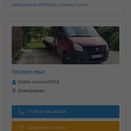
материалов
#Уборка и вывоз снега
Частное лицо
Vitalik.marinov0302
Домодедово
+7 (993) 686-XX-XX
Предложить заказ