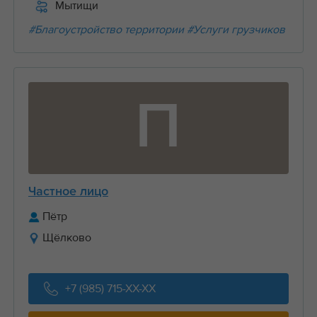
Мытищи
#Благоустройство территории
#Услуги грузчиков
П
Частное лицо
Пётр
Щёлково
+7 (985) 715-XX-XX