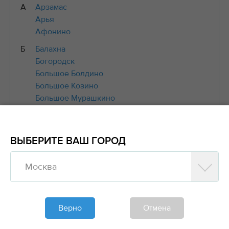
А
Арзамас
Арья
Афонино
Б
Балахна
Богородск
Большое Болдино
Большое Козино
Большое Мурашкино
Большое Пикино
Бор
Буревестник
ВЫБЕРИТЕ ВАШ ГОРОД
Бутурлино
В
Вад
Москва
Варнавино
Васильсурск
Вахтан
Верно
Отмена
Вача
Велетьма