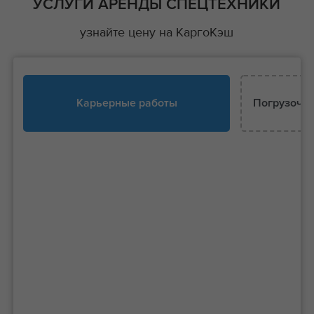
УСЛУГИ АРЕНДЫ СПЕЦТЕХНИКИ
узнайте цену на КаргоКэш
Карьерные работы
Погрузочно