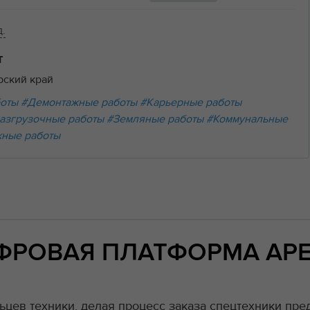
д.
т
рский край
боты
#Демонтажные работы
#Карьерные работы
азгрузочные работы
#Земляные работы
#Коммунальные
ные работы
ИФРОВАЯ ПЛАТФОРМА АР
цев техники, делая процесс заказа спецтехники пред