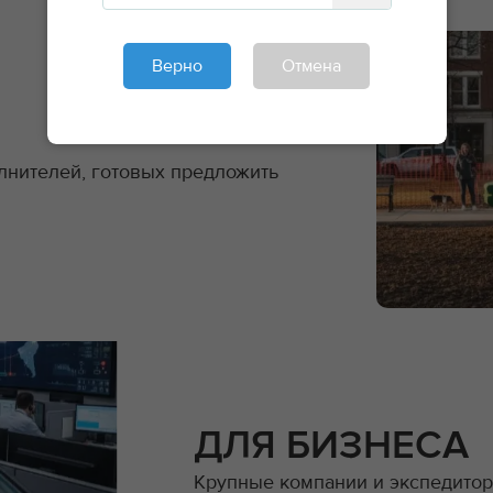
Верно
Отмена
лнителей, готовых предложить
ДЛЯ БИЗНЕСА
Крупные компании и экспедито