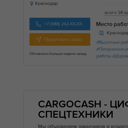
Краснодар
всего 38 е
+7 (988) 242-XX-XX
Место рабо
Краснода
Предложить заказ
#Высотные ра
#Погрузочно-р
Обновлено больше недели назад
работы
#Дорож
CARGOCASH - Ц
СПЕЦТЕХНИКИ
Мы объединяем заказчиков и владель