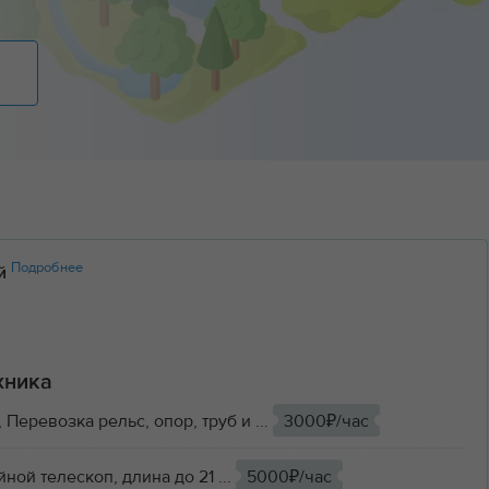
Подробнее
ий
хника
 Перевозка рельс, опор, труб и ...
3000₽/час
йной телескоп, длина до 21 ...
5000₽/час