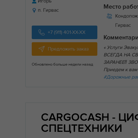
Игорь
Место рабо
п. Гирвас
Кондопож
Гирвас
+7 (911) 401-XX-XX
Комментар
« Услуги Эвак
Предложить заказ
ВСЕГДА НА С
ЗАРАНЕЕ‼ ЗВОН
Обновлено больше недели назад
Приедем к вам 
#Дорожные ра
CARGOCASH - Ц
СПЕЦТЕХНИКИ