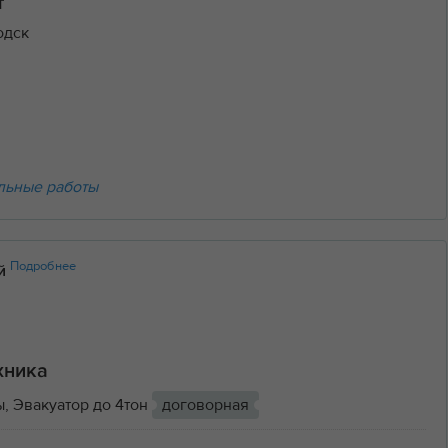
т
одск
льные работы
Подробнее
ий
хника
, Эвакуатор до 4тон
договорная