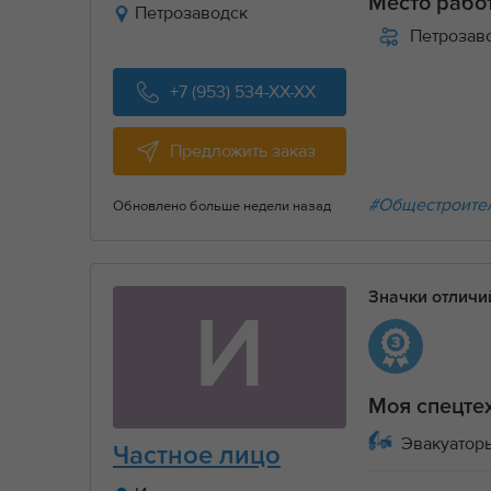
Место рабо
Петрозаводск
Петрозав
+7 (953) 534-XX-XX
Предложить заказ
#Общестроите
Обновлено больше недели назад
Значки отлич
И
Моя спецте
Эвакуаторы
Частное лицо