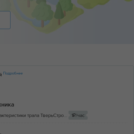
Подробнее
ий
хника
актеристики трала ТверьСтро...
1₽/час