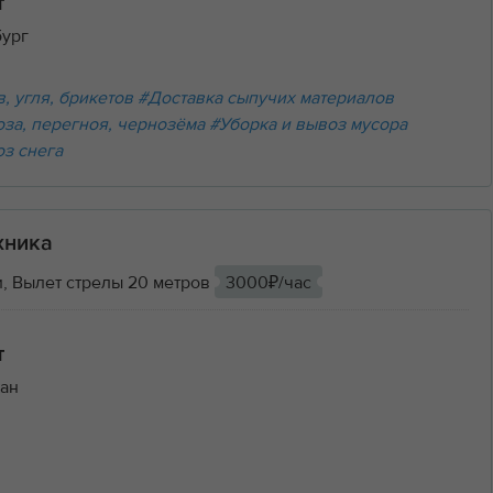
т
бург
, угля, брикетов
#Доставка сыпучих материалов
оза, перегноя, чернозёма
#Уборка и вывоз мусора
оз снега
хника
, Вылет стрелы 20 метров
3000₽/час
т
ан