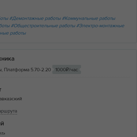
боты
#Демонтажные работы
#Коммунальные работы
боты
#Общестроительные работы
#Электро-монтажные
ные работы
хника
, Платформа 5.70-2.20
1000₽/час
т
авказский
аршрута
ий
ет»