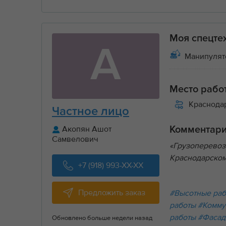
Моя спецте
А
Манипулятор
Место рабо
Краснода
Частное лицо
Акопян Ашот
Комментар
Самвелович
«Грузоперевоз
Краснодарском
+7 (918) 993-XX-XX
Предложить заказ
#Высотные ра
работы
#Комму
работы
#Фасад
Обновлено больше недели назад