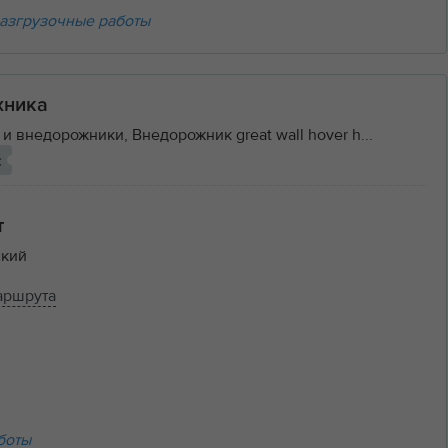
азгрузочные работы
хника
и внедорожники, Внедорожник great wall hover h...
с
т
кий
аршрута
боты