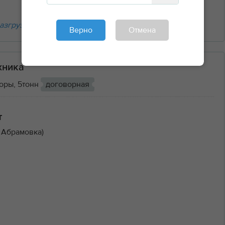
азгрузочные работы
Верно
Отмена
хника
оры, 5тонн
договорная
т
 Абрамовка)