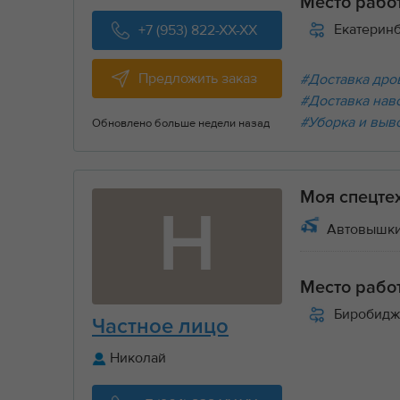
Место рабо
Екатерин
+7 (953) 822-XX-XX
Предложить заказ
#Доставка дров
#Доставка нав
#Уборка и выв
Обновлено больше недели назад
Моя спецте
Н
Автовышки
Место рабо
Биробидж
Частное лицо
Николай