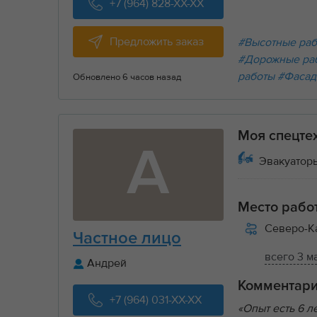
+7 (964) 828-XX-XX
Предложить заказ
#Высотные ра
#Дорожные ра
работы
#Фасад
Обновлено 6 часов назад
Моя спецте
А
Эвакуаторы
Место рабо
Северо-К
Частное лицо
всего 3 м
Андрей
Комментар
+7 (964) 031-XX-XX
«Опыт есть 6 л