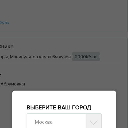
боты
хника
оры, Манипулятор камаз 6м кузов
2000₽/час
т
 Абрамовка)
ВЫБЕРИТЕ ВАШ ГОРОД
Москва