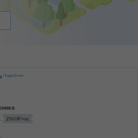
Подробнее
ий
хника
ы,
2500₽/час