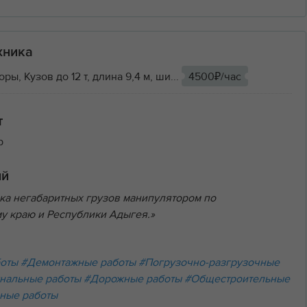
хника
ы, Кузов до 12 т, длина 9,4 м, ши...
4500₽/час
т
р
ий
ка негабаритных грузов манипулятором по
у краю и Республики Адыгея.»
боты
#Демонтажные работы
#Погрузочно-разгрузочные
нальные работы
#Дорожные работы
#Общестроительные
ные работы