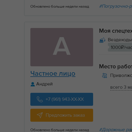
#Погрузочно-р
Обновлено больше недели назад
Моя спецте
А
Вездеходы 
1000₽/ча
Место рабо
Частное лицо
Приволжс
Андрей
всего 3 м
+7 (961) 943-XX-XX
Предложить заказ
#Дорожные ра
Обновлено больше недели назад