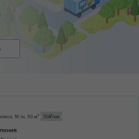
А
овоз, 16 тн, 93 м³
50₽/км
ления