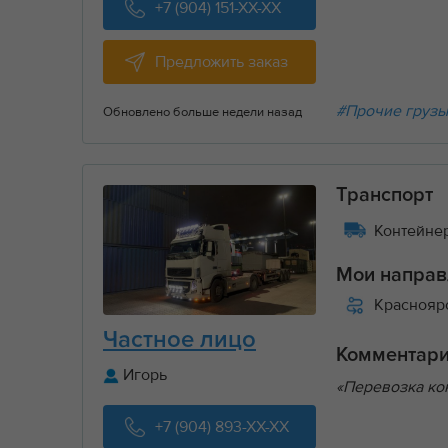
+7 (904) 151-XX-XX
Предложить заказ
#Прочие груз
Обновлено больше недели назад
Транспорт
Контейнер
Мои направ
Краснояр
Частное лицо
Комментар
Игорь
«Перевозка кон
+7 (904) 893-XX-XX