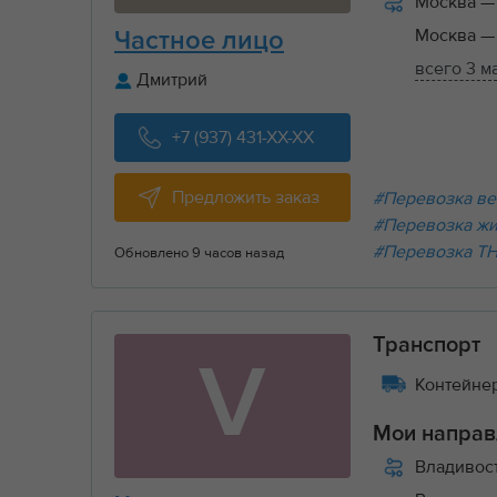
Москва
—
Москва
—
Частное лицо
всего 3 м
Дмитрий
+7 (937) 431-XX-XX
Предложить заказ
#Перевозка ве
#Перевозка ж
#Перевозка Т
Обновлено 9 часов назад
Транспорт
V
Контейнер
Мои направ
Владивос