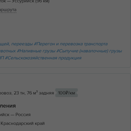
ток
— Уссурийск (96 км)
аршрута
щей, переезды
#Перегон и перевозка транспорта
ивотных
#Наливные грузы
#Сыпучие (навалочные) грузы
НП
#Сельскохозяйственная продукция
овоз, 23 тн, 76 м³ задняя
100₽/км
ления
ийск
— Россия
 Краснодарский край