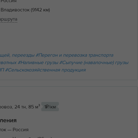
 Россия
 Владивосток (9142 км)
аршрута
щей, переезды
#Перегон и перевозка транспорта
ивотных
#Наливные грузы
#Сыпучие (навалочные) грузы
НП
#Сельскохозяйственная продукция
овоз, 24 тн, 85 м³
1₽/км
ления
ток
— Россия