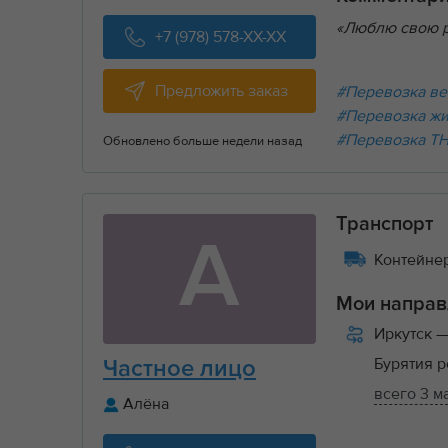
«Люблю свою р
+7 (978) 578-XX-XX
Предложить заказ
#Перевозка ве
#Перевозка ж
#Перевозка Т
Обновлено больше недели назад
Транспорт
А
Контейнер
Мои направ
Иркутск
—
Бурятия 
Частное лицо
всего 3 м
Алёна