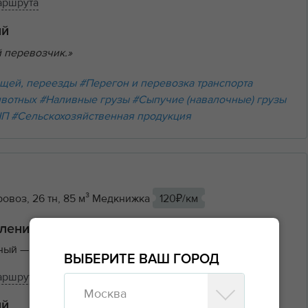
аршрута
ий
 перевозчик.»
щей, переезды
#Перегон и перевозка транспорта
ивотных
#Наливные грузы
#Сыпучие (навалочные) грузы
НП
#Сельскохозяйственная продукция
овоз, 26 тн, 85 м³ Медкнижка
120₽/км
ления
ьный
— Россия
ВЫБЕРИТЕ ВАШ ГОРОД
аршрута
Москва
ий