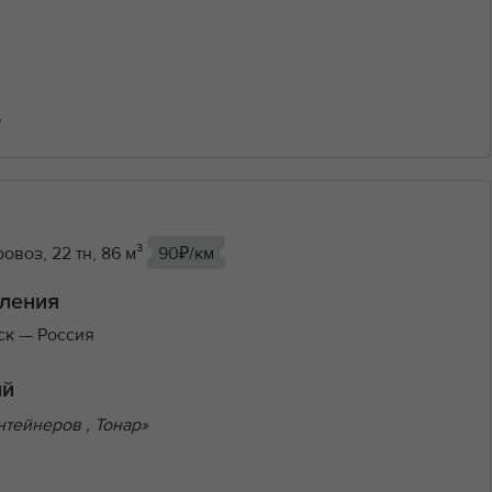
ы
овоз, 22 тн, 86 м³
90₽/км
ления
ск
— Россия
ий
тейнеров , Тонар»