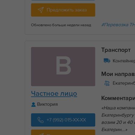
Предложить заказ
#Перевозка Т
Обновлено больше недели назад
Транспорт
В
Контейнер
Мои направ
Екатерин
Частное лицо
Комментар
Виктория
«Наша компани
Екатеринбургу
+7 (992) 015-XX-XX
возим 20 и 40
Екатерин...»