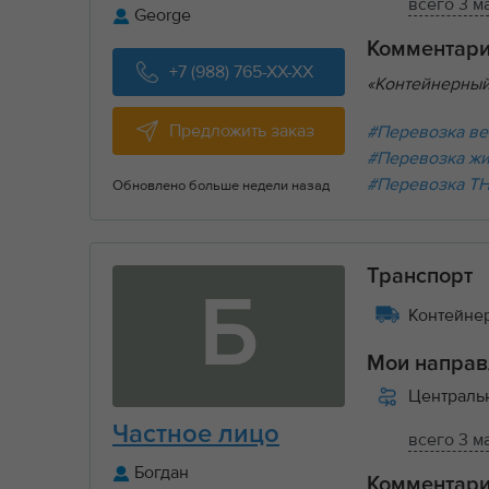
всего 3 м
George
Комментар
+7 (988) 765-XX-XX
«Контейнерный
Предложить заказ
#Перевозка ве
#Перевозка ж
#Перевозка Т
Обновлено больше недели назад
Транспорт
Б
Контейнер
Мои направ
Централ
Частное лицо
всего 3 м
Богдан
Комментар