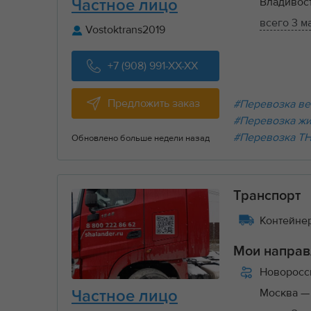
Владивос
Частное лицо
всего 3 м
Vostoktrans2019
+7 (908) 991-XX-XX
Предложить заказ
#Перевозка ве
#Перевозка ж
#Перевозка Т
Обновлено больше недели назад
Транспорт
Контейнер
Мои направ
Новоросс
Москва
—
Частное лицо