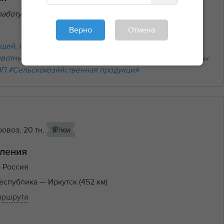
аботу »
Верно
Отмена
щей, переезды
#Перегон и перевозка транспорта
ивотных
#Наливные грузы
#Сыпучие (навалочные) грузы
НП
#Сельскохозяйственная продукция
овоз, 20 тн,
1₽/км
ления
 Россия
республика
— Иркутск (452 км)
аршрута