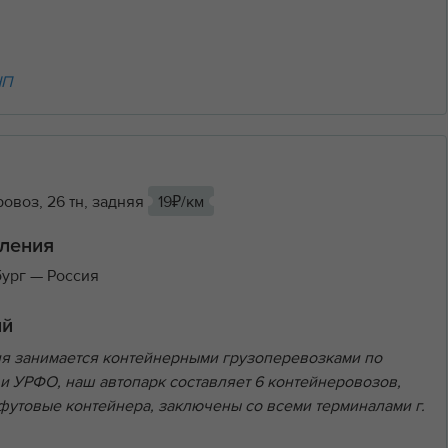
НП
овоз, 26 тн, задняя
19₽/км
ления
бург
— Россия
ий
я занимается контейнерными грузоперевозками по
 и УРФО, наш автопарк составляет 6 контейнеровозов,
 футовые контейнера, заключены со всеми терминалами г.