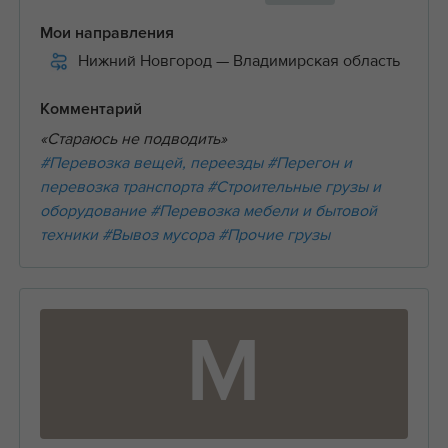
Мои направления
Нижний Новгород
— Владимирская область
Комментарий
«Стараюсь не подводить»
#Перевозка вещей, переезды
#Перегон и
перевозка транспорта
#Строительные грузы и
оборудование
#Перевозка мебели и бытовой
техники
#Вывоз мусора
#Прочие грузы
М