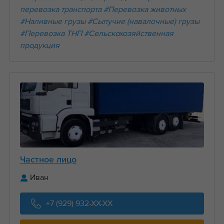
перевозка транспорта
#Перевозка животных
#Наливные грузы
#Сыпучие (навалочные) грузы
#Перевозка ТНП
#Сельскохозяйственная
продукция
Частное лицо
Иван
+7 (929) 932-XX-XX