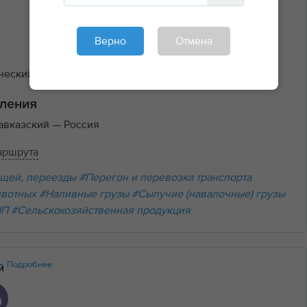
Верно
Отмена
еский, 2 тн, 17 м³ задняя
45₽/км
ления
авказский
— Россия
аршрута
щей, переезды
#Перегон и перевозка транспорта
ивотных
#Наливные грузы
#Сыпучие (навалочные) грузы
НП
#Сельскохозяйственная продукция
Подробнее
ий