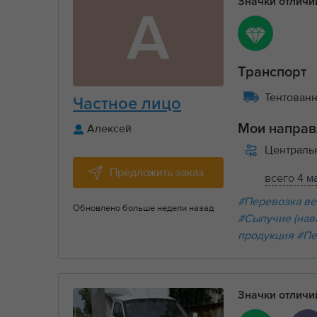
Значки отлич
А
Транспорт
Тентованны
Частное лицо
Алексей
Мои направ
Централ
Предложить заказ
всего 4 м
#Перевозка ве
Обновлено больше недели назад
#Сыпучие (нав
продукция
#Пе
Значки отлич