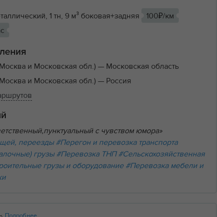
аллический, 1 тн, 9 м³ боковая+задняя
100₽/км
ас
ления
Москва и Московская обл.)
— Московская область
Москва и Московская обл.)
— Россия
маршрутов
ий
тветственный,пунктуальный с чувством юмора»
щей, переезды
#Перегон и перевозка транспорта
алочные) грузы
#Перевозка ТНП
#Сельскохозяйственная
роительные грузы и оборудование
#Перевозка мебели и
ки
Подробнее