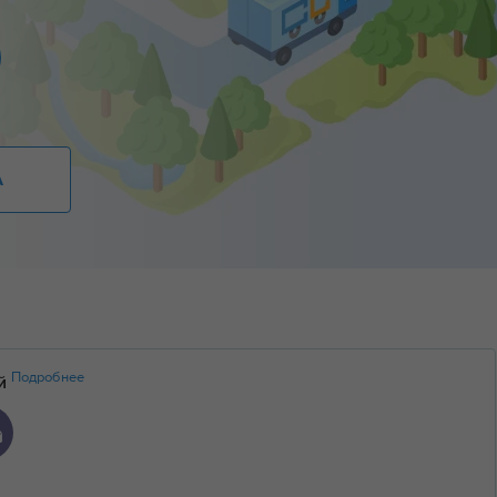
А
Подробнее
ий