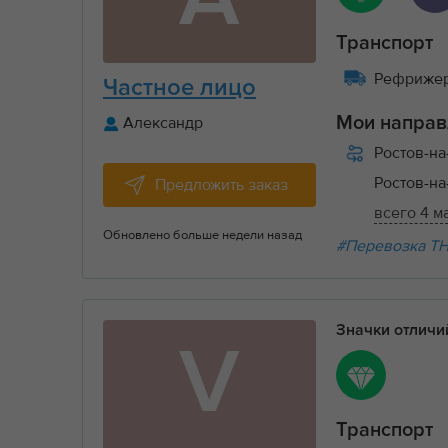
Транспорт
Рефрижера
Частное лицо
Александр
Мои направ
Ростов-н
Ростов-н
Предложить заказ
всего 4 м
Обновлено больше недели назад
#Перевозка Т
Значки отлич
V
Транспорт