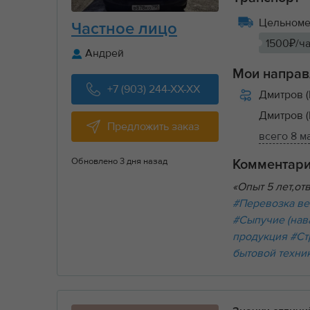
Цельномет
Частное лицо
1500₽/ч
Андрей
Мои направ
+7 (903) 244-XX-XX
Дмитров (
Дмитров (
Предложить заказ
всего 8 
Обновлено 3 дня назад
Комментар
«Опыт 5 лет,о
#Перевозка ве
#Сыпучие (нав
продукция
#Ст
бытовой техни