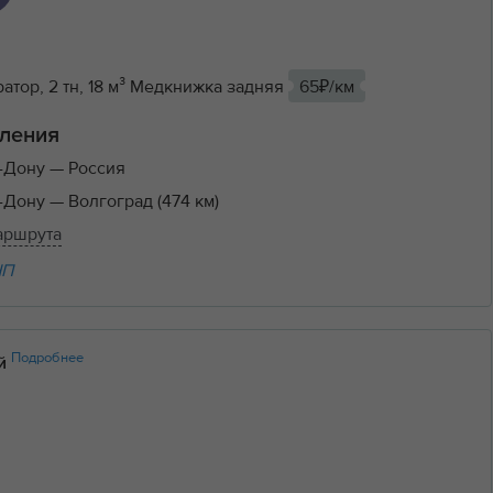
тор, 2 тн, 18 м³ Медкнижка задняя
65₽/км
ления
а-Дону
— Россия
а-Дону
— Волгоград (474 км)
аршрута
НП
Подробнее
ий