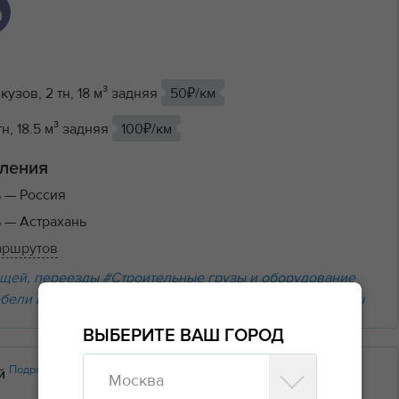
кузов, 2 тн, 18 м³ задняя
50₽/км
тн, 18.5 м³ задняя
100₽/км
ления
ь
— Россия
ь
— Астрахань
аршрутов
щей, переезды
#Строительные грузы и оборудование
бели и бытовой техники
#Вывоз мусора
#Прочие грузы
ВЫБЕРИТЕ ВАШ ГОРОД
Подробнее
ий
Москва