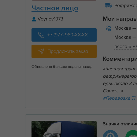
Рефрижера
Частное лицо
Voynov1973
Мои направ
Москва
—
+7 (977) 960-XX-XX
Москва
—
всего 6 
Предложить заказ
Комментар
Обновлено больше недели назад
«Частная тран
рефрижератор, 
еды, около 3 
Санкт-...»
#Перевозка Т
Значки отлич