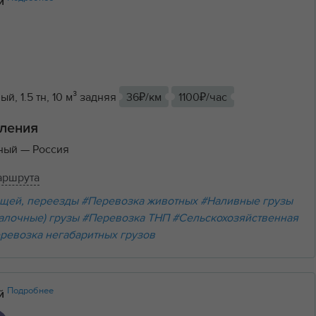
ий
й, 1.5 тн, 10 м³ задняя
36₽/км
1100₽/час
ления
ьный
— Россия
аршрута
щей, переезды
#Перевозка животных
#Наливные грузы
алочные) грузы
#Перевозка ТНП
#Сельскохозяйственная
ревозка негабаритных грузов
Подробнее
ий