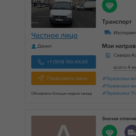
Транспорт
Изотермич
Частное лицо
Данил
Мои направ
Северо-К
+7 (909) 760-XX-XX
всего 4 м
Предложить заказ
#Перевозка ве
#Перевозка ж
#Перевозка Т
Обновлено больше недели назад
Значки отлич
А