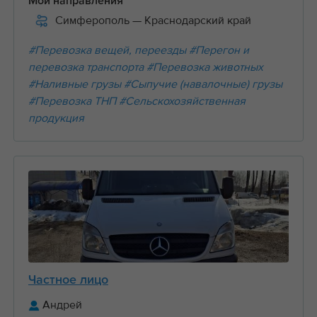
Мои направления
Симферополь
— Краснодарский край
#Перевозка вещей, переезды
#Перегон и
перевозка транспорта
#Перевозка животных
#Наливные грузы
#Сыпучие (навалочные) грузы
#Перевозка ТНП
#Сельскохозяйственная
продукция
Частное лицо
Андрей