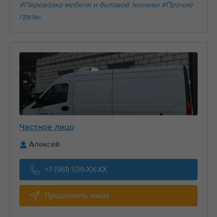
#Перевозка мебели и бытовой техники
#Прочие
грузы
Частное лицо
Алексей
+7 (961) 539-XX-XX
Предложить заказ