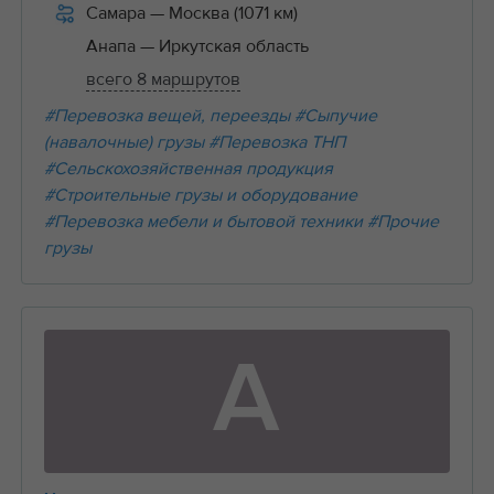
Самара
— Москва (1071 км)
Анапа
— Иркутская область
всего 8 маршрутов
#Перевозка вещей, переезды
#Сыпучие
(навалочные) грузы
#Перевозка ТНП
#Сельскохозяйственная продукция
#Строительные грузы и оборудование
#Перевозка мебели и бытовой техники
#Прочие
грузы
А