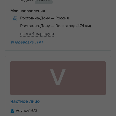
задняя
65₽/км
Мои направления
Ростов-на-Дону
— Россия
Ростов-на-Дону
— Волгоград (474 км)
всего 4 маршрута
#Перевозка ТНП
V
Частное лицо
Voynov1973