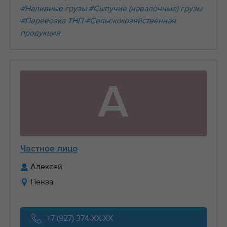
#Наливные грузы
#Сыпучие (навалочные) грузы
#Перевозка ТНП
#Сельскохозяйственная
продукция
А
Частное лицо
Алексей
Пенза
+7 (927) 374-XX-XX