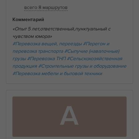
всего 8 маршрутов
Комментарий
«Опыт 5 лет,ответственный,пунктуальный с
чувством юмора»
#Перевозка вещей, переезды
#Перегон и
перевозка транспорта
#Сыпучие (навалочные)
грузы
#Перевозка ТНП
#Сельскохозяйственная
продукция
#Строительные грузы и оборудование
#Перевозка мебели и бытовой техники
А