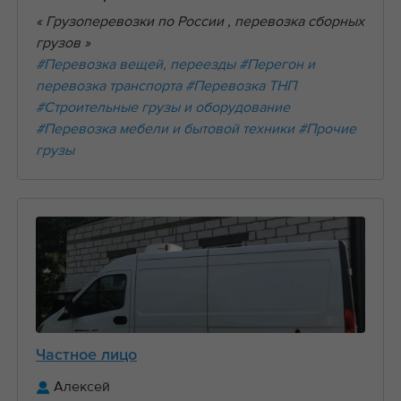
« Грузоперевозки по России , перевозка сборных
грузов »
#Перевозка вещей, переезды
#Перегон и
перевозка транспорта
#Перевозка ТНП
#Строительные грузы и оборудование
#Перевозка мебели и бытовой техники
#Прочие
грузы
Частное лицо
Алексей