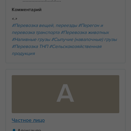
Комментарий
«.»
#Перевозка вещей, переезды
#Перегон и
перевозка транспорта
#Перевозка животных
#Наливные грузы
#Сыпучие (навалочные) грузы
#Перевозка ТНП
#Сельскохозяйственная
продукция
А
Частное лицо
Александр