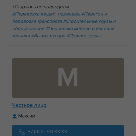
«Стараюсь не подводить»
#Перевозка вещей, переезды
#Перегон и
перевозка транспорта
#Строительные грузы и
оборудование
#Перевозка мебели и бытовой
техники
#Вывоз мусора
#Прочие грузы
М
Частное лицо
Максим
+7 (922) 701-XX-XX