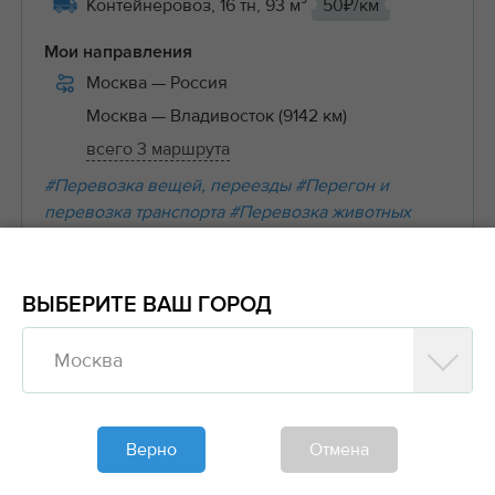
Контейнеровоз, 16 тн, 93 м³
50₽/км
Мои направления
Москва
— Россия
Москва
— Владивосток (9142 км)
всего 3 маршрута
#Перевозка вещей, переезды
#Перегон и
перевозка транспорта
#Перевозка животных
#Наливные грузы
#Сыпучие (навалочные) грузы
#Перевозка ТНП
#Сельскохозяйственная
продукция
ВЫБЕРИТЕ ВАШ ГОРОД
Москва
В
Верно
Отмена