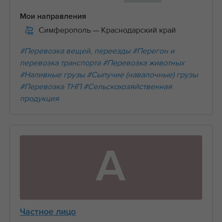
Мои направления
Симферополь
— Краснодарский край
#Перевозка вещей, переезды
#Перегон и
перевозка транспорта
#Перевозка животных
#Наливные грузы
#Сыпучие (навалочные) грузы
#Перевозка ТНП
#Сельскохозяйственная
продукция
А
Частное лицо