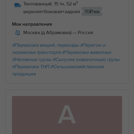
Тентованный, 15 тн, 52 м³
верхняя+боковая+задняя
70₽/км
Мои направления
Москва (д Абрамовка)
— Россия
#Перевозка вещей, переезды
#Перегон и
перевозка транспорта
#Перевозка животных
#Наливные грузы
#Сыпучие (навалочные) грузы
#Перевозка ТНП
#Сельскохозяйственная
продукция
А