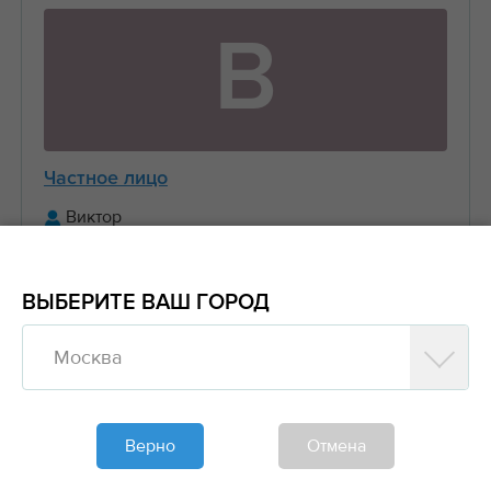
В
Частное лицо
Виктор
+7 (916) 656-XX-XX
ВЫБЕРИТЕ ВАШ ГОРОД
Предложить заказ
Москва
Обновлено больше недели назад
Моя спецтехника
Верно
Отмена
Манипуляторы, Стрела 3 тонны Борт 5 тонн
6....
2000₽/час