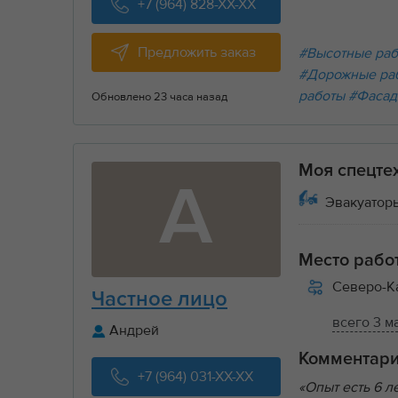
+7 (964) 828-XX-XX
Предложить заказ
#Высотные ра
#Дорожные ра
работы
#Фасад
Обновлено 23 часа назад
Моя спецте
А
Эвакуаторы
Место рабо
Северо-К
Частное лицо
всего 3 м
Андрей
Комментар
+7 (964) 031-XX-XX
«Опыт есть 6 л