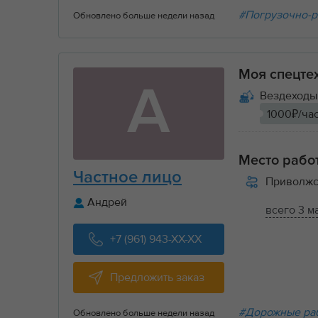
#Погрузочно-р
Обновлено больше недели назад
Моя спецте
А
Вездеходы 
1000₽/ча
Место рабо
Частное лицо
Приволжс
Андрей
всего 3 м
+7 (961) 943-XX-XX
Предложить заказ
#Дорожные ра
Обновлено больше недели назад