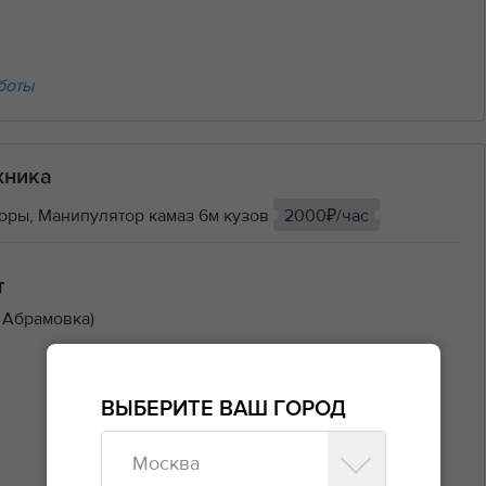
боты
хника
оры, Манипулятор камаз 6м кузов
2000₽/час
т
 Абрамовка)
ВЫБЕРИТЕ ВАШ ГОРОД
Москва