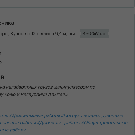
хника
ы, Кузов до 12 т, длина 9,4 м, ши...
4500₽/час
т
р
ий
ка негабаритных грузов манипулятором по
у краю и Республики Адыгея.»
боты
#Демонтажные работы
#Погрузочно-разгрузочные
нальные работы
#Дорожные работы
#Общестроительные
ные работы