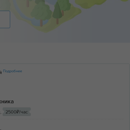
Подробнее
ий
хника
ы,
2500₽/час