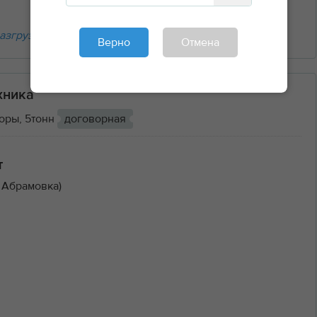
азгрузочные работы
Верно
Отмена
хника
оры, 5тонн
договорная
т
 Абрамовка)