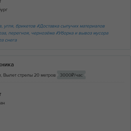
т
бург
, угля, брикетов
#Доставка сыпучих материалов
оза, перегноя, чернозёма
#Уборка и вывоз мусора
оз снега
хника
, Вылет стрелы 20 метров
3000₽/час
т
ан