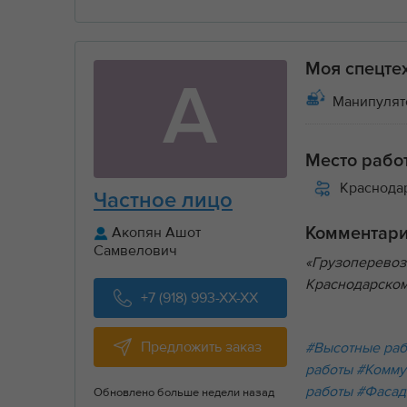
Моя спецте
А
Манипулятор
Место рабо
Краснода
Частное лицо
Акопян Ашот
Комментар
Самвелович
«Грузоперевоз
Краснодарском
+7 (918) 993-XX-XX
Предложить заказ
#Высотные ра
работы
#Комму
работы
#Фасад
Обновлено больше недели назад