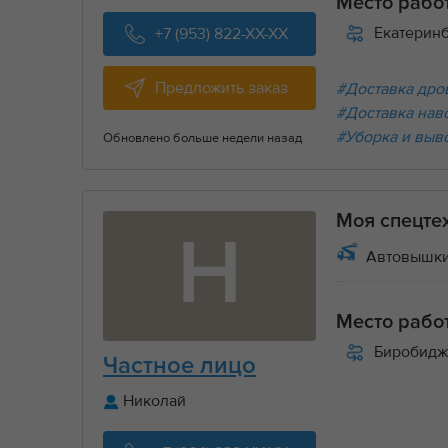
Место рабо
Екатерин
+7 (953) 822-XX-XX
Предложить заказ
#Доставка дров
#Доставка нав
#Уборка и выв
Обновлено больше недели назад
Моя спецте
Н
Автовышки
Место рабо
Биробидж
Частное лицо
Николай