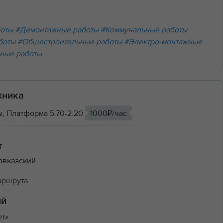
боты
#Демонтажные работы
#Коммунальные работы
боты
#Общестроительные работы
#Электро-монтажные
ные работы
хника
, Платформа 5.70-2.20
1000₽/час
т
авказский
аршрута
ий
ет»