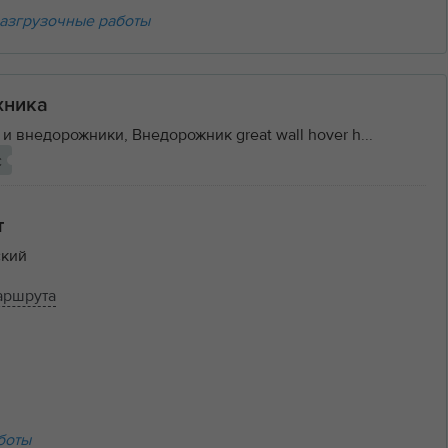
азгрузочные работы
хника
и внедорожники, Внедорожник great wall hover h...
с
т
кий
аршрута
боты