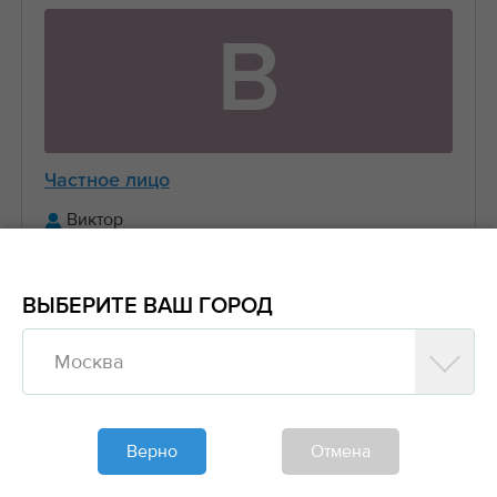
В
Частное лицо
Виктор
+7 (916) 656-XX-XX
ВЫБЕРИТЕ ВАШ ГОРОД
Предложить заказ
Москва
Обновлено больше недели назад
Моя спецтехника
Верно
Отмена
Манипуляторы, Стрела 3 тонны Борт 5 тонн
6....
2000₽/час