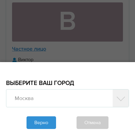
В
Частное лицо
Виктор
+7 (916) 656-XX-XX
ВЫБЕРИТЕ ВАШ ГОРОД
Предложить заказ
Москва
Обновлено больше недели назад
Моя спецтехника
Верно
Отмена
Манипуляторы, Стрела 3 тонны Борт 5 тонн
6....
2000₽/час