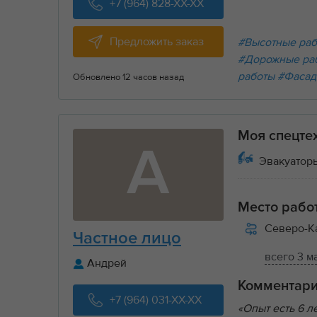
+7 (964) 828-XX-XX
Предложить заказ
#Высотные ра
#Дорожные ра
работы
#Фасад
Обновлено 12 часов назад
Моя спецте
А
Эвакуаторы
Место рабо
Северо-К
Частное лицо
всего 3 м
Андрей
Комментар
+7 (964) 031-XX-XX
«Опыт есть 6 л