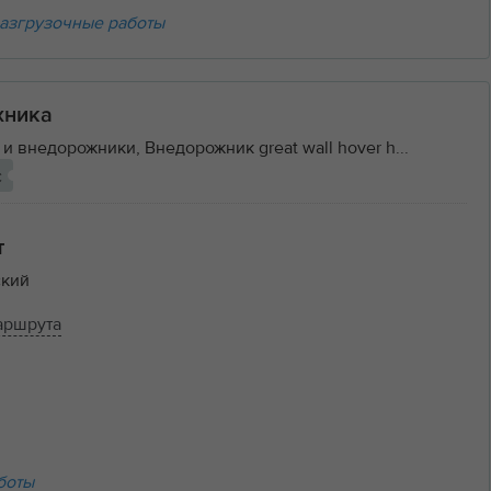
азгрузочные работы
хника
и внедорожники, Внедорожник great wall hover h...
с
т
кий
аршрута
боты