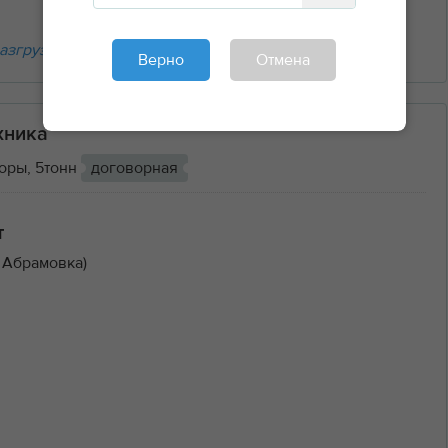
азгрузочные работы
Верно
Отмена
хника
оры, 5тонн
договорная
т
 Абрамовка)