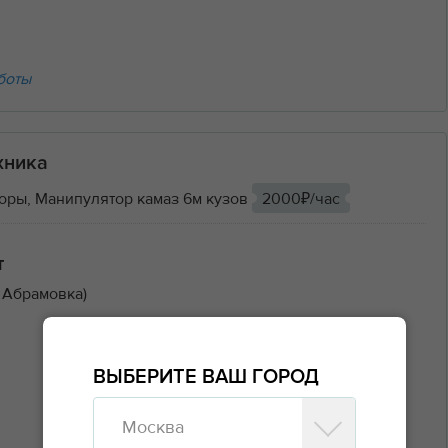
боты
хника
оры, Манипулятор камаз 6м кузов
2000₽/час
т
 Абрамовка)
ВЫБЕРИТЕ ВАШ ГОРОД
Москва