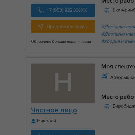
Место рабо
Екатерин
+7 (953) 822-XX-XX
Предложить заказ
#Доставка дров
#Доставка нав
#Уборка и выв
Обновлено больше недели назад
Моя спецте
Н
Автовышки
Место рабо
Биробидж
Частное лицо
Николай