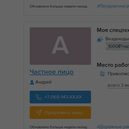
#Погрузочно-р
Обновлено больше недели назад
Моя спецте
А
Вездеходы 
1000₽/ча
Место рабо
Частное лицо
Приволжс
Андрей
всего 3 м
+7 (961) 943-XX-XX
Предложить заказ
#Дорожные ра
Обновлено больше недели назад