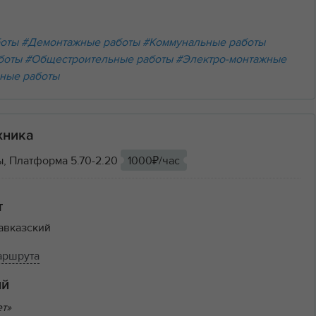
боты
#Демонтажные работы
#Коммунальные работы
боты
#Общестроительные работы
#Электро-монтажные
ные работы
хника
, Платформа 5.70-2.20
1000₽/час
т
авказский
аршрута
ий
ет»