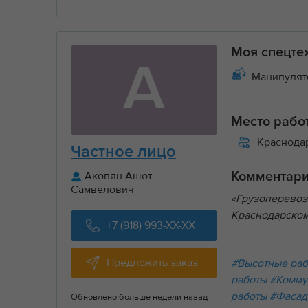
Моя спецте
А
Манипулятор
Место рабо
Краснода
Частное лицо
Акопян Ашот
Комментар
Самвелович
«Грузоперевоз
Краснодарском
+7 (918) 993-XX-XX
Предложить заказ
#Высотные ра
работы
#Комму
работы
#Фасад
Обновлено больше недели назад