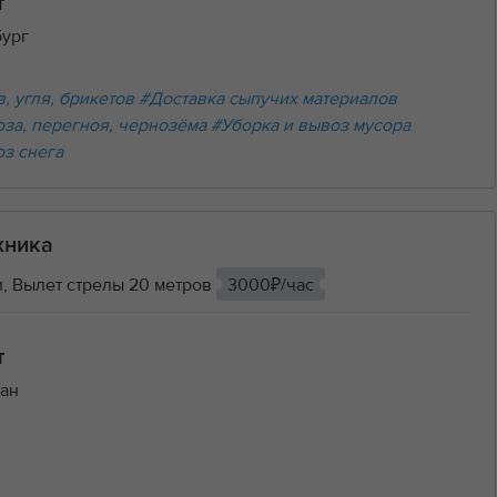
т
бург
, угля, брикетов
#Доставка сыпучих материалов
оза, перегноя, чернозёма
#Уборка и вывоз мусора
оз снега
хника
, Вылет стрелы 20 метров
3000₽/час
т
ан