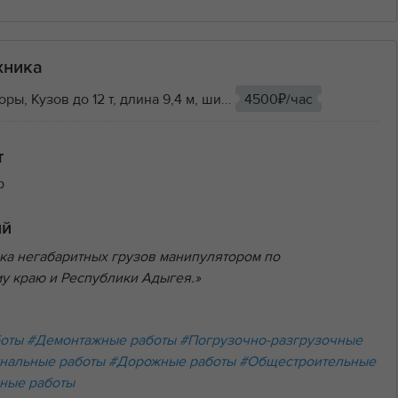
хника
ы, Кузов до 12 т, длина 9,4 м, ши...
4500₽/час
т
р
ий
ка негабаритных грузов манипулятором по
у краю и Республики Адыгея.»
боты
#Демонтажные работы
#Погрузочно-разгрузочные
нальные работы
#Дорожные работы
#Общестроительные
ные работы