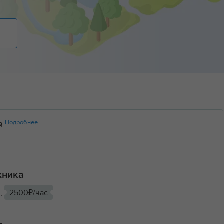
Подробнее
ий
хника
ы,
2500₽/час