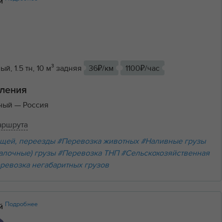
ий
й, 1.5 тн, 10 м³ задняя
36₽/км
1100₽/час
ления
ьный
— Россия
аршрута
щей, переезды
#Перевозка животных
#Наливные грузы
алочные) грузы
#Перевозка ТНП
#Сельскохозяйственная
ревозка негабаритных грузов
Подробнее
ий