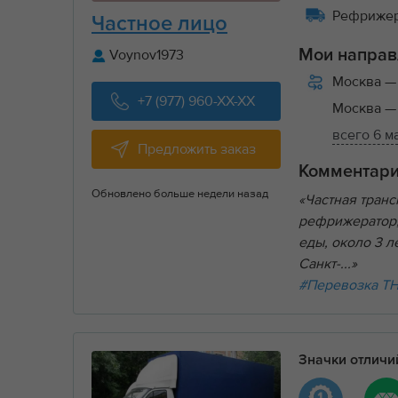
Рефрижера
Частное лицо
Voynov1973
Мои направ
Москва
—
+7 (977) 960-XX-XX
Москва
—
всего 6 
Предложить заказ
Комментар
Обновлено больше недели назад
«Частная тран
рефрижератор, 
еды, около 3 
Санкт-...»
#Перевозка Т
Значки отлич