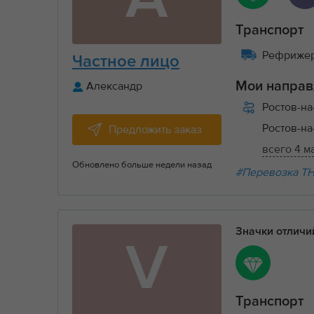
Транспорт
Рефрижера
Частное лицо
Александр
Мои направ
Ростов-н
Ростов-н
Предложить заказ
всего 4 м
Обновлено больше недели назад
#Перевозка Т
Значки отлич
V
Транспорт