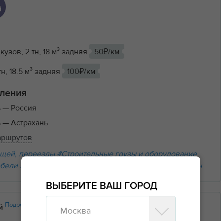
кузов, 2 тн, 18 м³ задняя
50₽/км
тн, 18.5 м³ задняя
100₽/км
ления
ь
— Россия
ь
— Астрахань
аршрутов
щей, переезды
#Строительные грузы и оборудование
бели и бытовой техники
#Вывоз мусора
#Прочие грузы
ВЫБЕРИТЕ ВАШ ГОРОД
Подробнее
ий
Москва