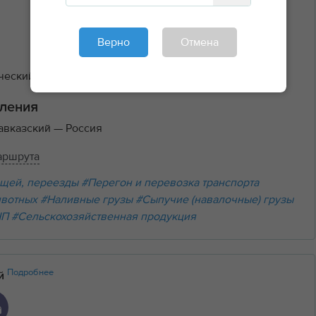
Верно
Отмена
еский, 2 тн, 17 м³ задняя
45₽/км
ления
авказский
— Россия
аршрута
щей, переезды
#Перегон и перевозка транспорта
ивотных
#Наливные грузы
#Сыпучие (навалочные) грузы
НП
#Сельскохозяйственная продукция
Подробнее
ий