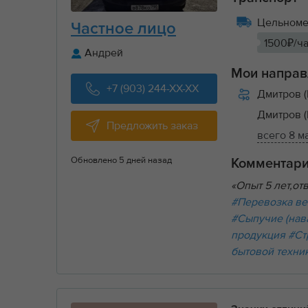
Цельномет
Частное лицо
1500₽/ч
Андрей
Мои направ
+7 (903) 244-XX-XX
Дмитров (
Дмитров (
Предложить заказ
всего 8 
Обновлено 5 дней назад
Комментар
«Опыт 5 лет,о
#Перевозка ве
#Сыпучие (нав
продукция
#Ст
бытовой техни