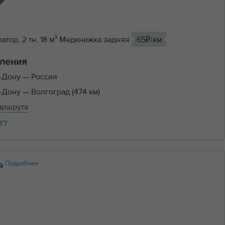
тор, 2 тн, 18 м³ Медкнижка задняя
65₽/км
ления
а-Дону
— Россия
а-Дону
— Волгоград (474 км)
аршрута
НП
Подробнее
ий