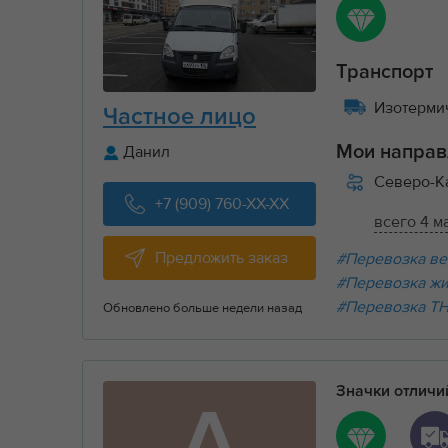
Транспорт
Изотермич
Частное лицо
Данил
Мои направ
Северо-К
+7 (909) 760-XX-XX
всего 4 м
Предложить заказ
#Перевозка ве
#Перевозка ж
#Перевозка Т
Обновлено больше недели назад
Значки отлич
А