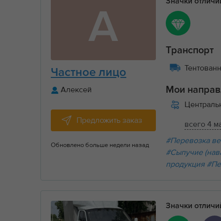
Значки отлич
А
Транспорт
Тентованны
Частное лицо
Алексей
Мои направ
Централ
Предложить заказ
всего 4 м
#Перевозка ве
Обновлено больше недели назад
#Сыпучие (нав
продукция
#Пе
Значки отлич