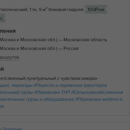
аллический, 1 тн, 9 м³ боковая+задняя
100₽/км
ас
ления
Москва и Московская обл.)
— Московская область
Москва и Московская обл.)
— Россия
маршрутов
ий
тветственный,пунктуальный с чувством юмора»
щей, переезды
#Перегон и перевозка транспорта
алочные) грузы
#Перевозка ТНП
#Сельскохозяйственная
роительные грузы и оборудование
#Перевозка мебели и
ки
Подробнее