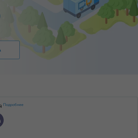
А
Подробнее
ий