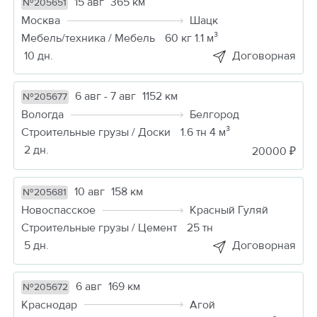
15 авг
365 км
№205651
Москва
Шацк
Мебель/техника / Мебель
60 кг 1.1 м³
10 дн.
Договорная
6 авг - 7 авг
1152 км
№205677
Вологда
Белгород
Строительные грузы / Доски
1.6 тн 4 м³
2 дн.
20000 ₽
10 авг
158 км
№205681
Новоспасское
Красный Гуляй
Строительные грузы / Цемент
25 тн
5 дн.
Договорная
6 авг
169 км
№205672
Краснодар
Агой