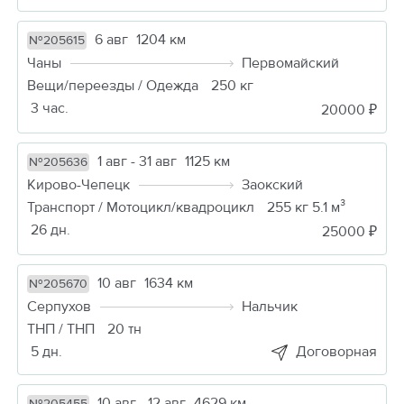
6 авг
1204 км
№205615
Чаны
Первомайский
Вещи/переезды / Одежда
250 кг
3 час.
20000 ₽
1 авг - 31 авг
1125 км
№205636
Кирово-Чепецк
Заокский
Транспорт / Мотоцикл/квадроцикл
255 кг 5.1 м³
26 дн.
25000 ₽
10 авг
1634 км
№205670
Серпухов
Нальчик
ТНП / ТНП
20 тн
5 дн.
Договорная
10 авг - 12 авг
4629 км