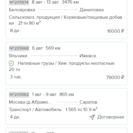
8 авг - 13 авг
3476 км
№205674
Белояровка
Даниловка
Сельскохоз. продукция / Кормовые/пищевые добав
ки
21 тн 80 м³
8 дн.
16000 ₽
6 авг
569 км
№205668
Яльчики
Ижевск
Наливные грузы / Хим. продукты неопасные
20 тн
3 час.
79000 ₽
1 авг - 9 авг
865 км
№205562
Москва (д Абрамовка)
Саратов
Транспорт / Автомобиль
1.565 тн 10.9 м³
4 дн.
Договорная