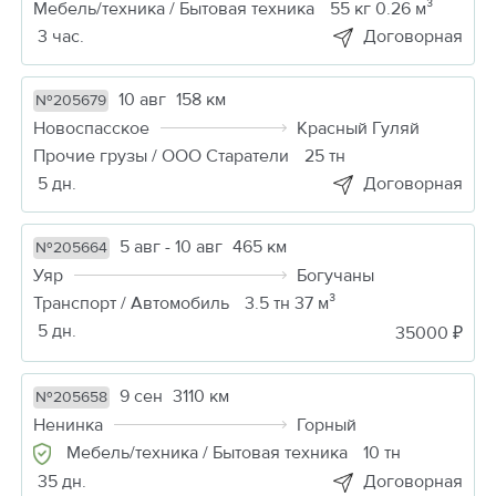
Мебель/техника / Бытовая техника
55 кг 0.26 м³
3 час.
Договорная
10 авг
158 км
№205679
Новоспасское
Красный Гуляй
Прочие грузы / ООО Старатели
25 тн
5 дн.
Договорная
5 авг - 10 авг
465 км
№205664
Уяр
Богучаны
Транспорт / Автомобиль
3.5 тн 37 м³
5 дн.
35000 ₽
9 сен
3110 км
№205658
Ненинка
Горный
Мебель/техника / Бытовая техника
10 тн
35 дн.
Договорная