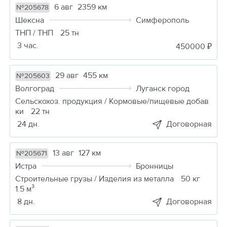
6 авг
2359 км
№205678
Шексна
Симферополь
ТНП / ТНП
25 тн
3 час.
450000 ₽
29 авг
455 км
№205603
Волгоград
Луганск город
Сельскохоз. продукция / Кормовые/пищевые добав
ки
22 тн
24 дн.
Договорная
13 авг
127 км
№205671
Истра
Бронницы
Строительные грузы / Изделия из металла
50 кг
1.5 м³
8 дн.
Договорная