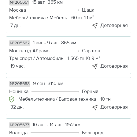
15 авг
365 км
№205651
Москва
Шацк
Мебель/техника / Мебель
60 кг 1.1 м³
7 дн.
Договорная
1 авг - 9 авг
865 км
№205562
Москва (д Абрамовка)
Саратов
Транспорт / Автомобиль
1.565 тн 10.9 м³
19 час.
Договорная
9 сен
3110 км
№205658
Ненинка
Горный
Мебель/техника / Бытовая техника
10 тн
32 дн.
Договорная
10 авг - 14 авг
1152 км
№205677
Вологда
Белгород