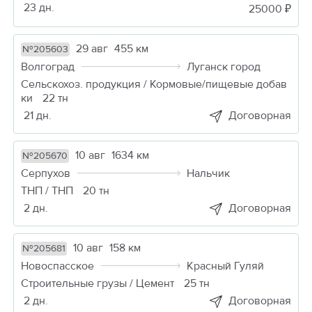
23 дн.
25000 ₽
29 авг
455 км
№205603
Волгоград
Луганск город
Сельскохоз. продукция / Кормовые/пищевые добав
ки
22 тн
21 дн.
Договорная
10 авг
1634 км
№205670
Серпухов
Нальчик
ТНП / ТНП
20 тн
2 дн.
Договорная
10 авг
158 км
№205681
Новоспасское
Красный Гуляй
Строительные грузы / Цемент
25 тн
2 дн.
Договорная