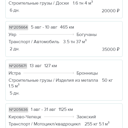
Строительные грузы / Доски
1.6 тн 4 м³
6 дн.
20000 ₽
5 авг - 10 авг
465 км
№205664
Уяр
Богучаны
Транспорт / Автомобиль
3.5 тн 37 м³
2 дн.
35000 ₽
13 авг
127 км
№205671
Истра
Бронницы
Строительные грузы / Изделия из металла
50 кг
1.5 м³
5 дн.
1 авг - 31 авг
1125 км
№205636
Кирово-Чепецк
Заокский
Транспорт / Мотоцикл/квадроцикл
255 кг 5.1 м³