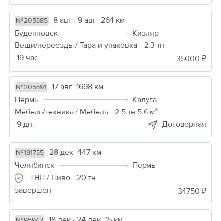
8 авг - 9 авг
264 км
№205685
Буденновск
Кизляр
Вещи/переезды / Тара и упаковка
2.3 тн
19 час.
35000 ₽
17 авг
1698 км
№205691
Пермь
Калуга
Мебель/техника / Мебель
2.5 тн 5.6 м³
9 дн.
Договорная
28 дек
447 км
№191755
Челябинск
Пермь
ТНП / Пиво
20 тн
завершен
34750 ₽
18 дек - 24 дек
15 км
№95942